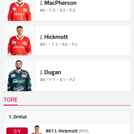
J.
MacPherson
#6
T: 0
A:3
P:3
J.
Hickmott
#61
T: 2
A:0
P:2
J.
Dugan
#8
T: 1
A:1
P:2
TORE
1. Drittel
#61 J. Hickmott
0:
1
(PP2)