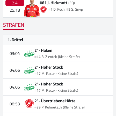
#61 J. Hickmott
2:
4
(EQ)
#7 D. Koch, #9 S. Gnyp
25:18
STRAFEN
1. Drittel
2' -
Haken
03:04
#14 B. Zientek
(Kleine Strafe)
2' -
Hoher Stock
04:06
#17 M. Racuk
(Kleine Strafe)
2' -
Hoher Stock
04:06
#17 M. Racuk
(Kleine Strafe)
2' -
Übertriebene Härte
08:53
#29 P. Kuhnekath
(Kleine Strafe)