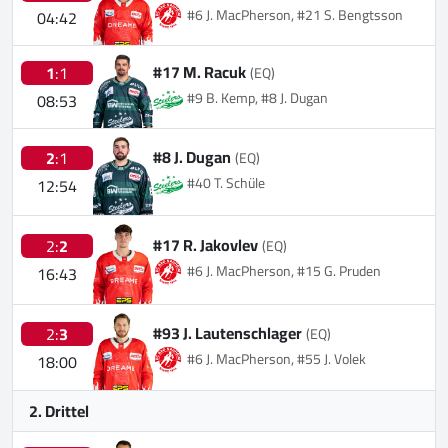
#6 J. MacPherson, #21 S. Bengtsson
04:42
#17 M. Racuk
1
:1
(EQ)
#9 B. Kemp, #8 J. Dugan
08:53
#8 J. Dugan
2
:1
(EQ)
#40 T. Schüle
12:54
#17 R. Jakovlev
2:
2
(EQ)
#6 J. MacPherson, #15 G. Pruden
16:43
#93 J. Lautenschlager
2:
3
(EQ)
#6 J. MacPherson, #55 J. Volek
18:00
2. Drittel