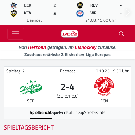
2
-
ECK
KEV
5
-
KEV
VIF
Beendet
21.08. 15:00 Uhr
Von
Herzblut
getragen. Im
Eishockey
zuhause.
Zuschauerstärkste 2. Eishockey-Liga Europas
Spieltag: 7
Beendet
10.10.25 19:30 Uhr
2
-
4
(2:3;0:1;0:0)
SCB
ECN
Spielbericht
Spielverlauf
Lineup
Spielerstats
SPIELTAGSBERICHT