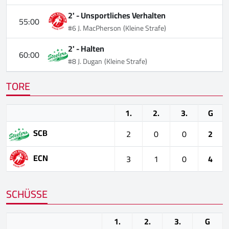
2' -
Unsportliches Verhalten
55:00
#6 J. MacPherson
(Kleine Strafe)
2' -
Halten
60:00
#8 J. Dugan
(Kleine Strafe)
TORE
1.
2.
3.
G
SCB
2
0
0
2
ECN
3
1
0
4
SCHÜSSE
1.
2.
3.
G