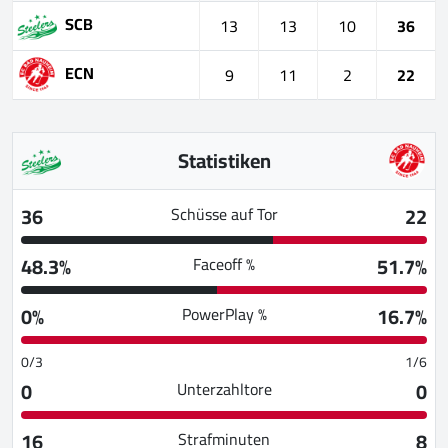
SCB
13
13
10
36
ECN
9
11
2
22
Statistiken
36
22
Schüsse auf Tor
48.3%
51.7%
Faceoff %
0%
16.7%
PowerPlay %
0/3
1/6
0
0
Unterzahltore
16
8
Strafminuten