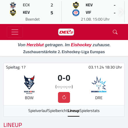
2
-
ECK
KEV
5
-
KEV
VIF
Beendet
21.08. 15:00 Uhr
Von
Herzblut
getragen. Im
Eishockey
zuhause.
Zuschauerstärkste 2. Eishockey-Liga Europas
Spieltag: 17
03.11.24 18:30 Uhr
0
-
0
(-:-;-:-;-:-)
BDW
DRE
Spielverlauf
Spielbericht
Lineup
Spielerstats
LINEUP