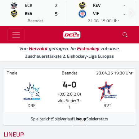
2
-
ECK
KEV
5
-
KEV
VIF
Beendet
21.08. 15:00 Uhr
Von
Herzblut
getragen. Im
Eishockey
zuhause.
Zuschauerstärkste 2. Eishockey-Liga Europas
Finale
Beendet
23.04.25 19:30 Uhr
4
-
0
(0:0;2:0;2:0)
akt. Serie: 3-
DRE
RVT
1
Spielbericht
Spielverlauf
Lineup
Spielerstats
LINEUP