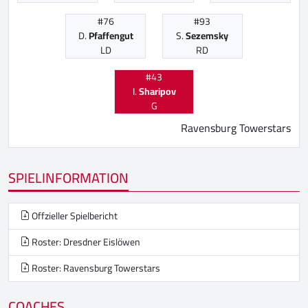
#76
#93
D.
Pfaffengut
S.
Sezemsky
LD
RD
#43
I.
Sharipov
G
Ravensburg Towerstars
SPIELINFORMATION
Offzieller Spielbericht
Roster: Dresdner Eislöwen
Roster: Ravensburg Towerstars
COACHES