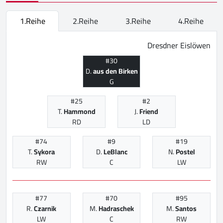
1.Reihe
2.Reihe
3.Reihe
4.Reihe
Dresdner Eislöwen
#30
D.
aus den Birken
G
#25
#2
T.
Hammond
J.
Friend
RD
LD
#74
#9
#19
T.
Sykora
D.
LeBlanc
N.
Postel
RW
C
LW
#77
#70
#95
R.
Czarnik
M.
Hadraschek
M.
Santos
LW
C
RW