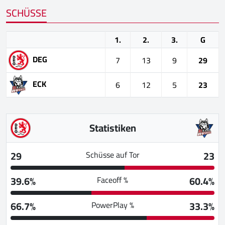
SCHÜSSE
1.
2.
3.
G
DEG
7
13
9
29
ECK
6
12
5
23
Statistiken
29
23
Schüsse auf Tor
39.6%
60.4%
Faceoff %
66.7%
33.3%
PowerPlay %