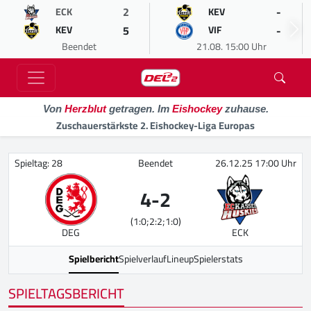
2
-
ECK
KEV
5
-
KEV
VIF
Beendet
21.08. 15:00 Uhr
Von
Herzblut
getragen. Im
Eishockey
zuhause.
Zuschauerstärkste 2. Eishockey-Liga Europas
Spieltag: 28
Beendet
26.12.25 17:00 Uhr
4
-
2
(1:0;2:2;1:0)
DEG
ECK
Spielbericht
Spielverlauf
Lineup
Spielerstats
SPIELTAGSBERICHT