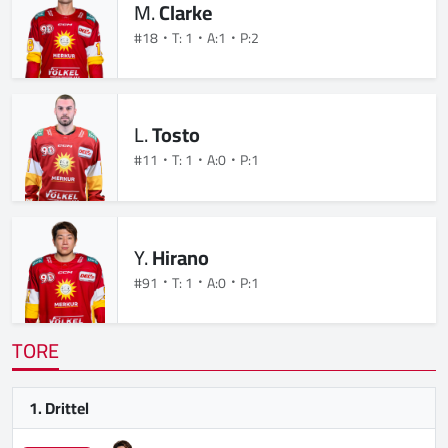
M.
Clarke
#18
T: 1
A:1
P:2
L.
Tosto
#11
T: 1
A:0
P:1
Y.
Hirano
#91
T: 1
A:0
P:1
TORE
1. Drittel