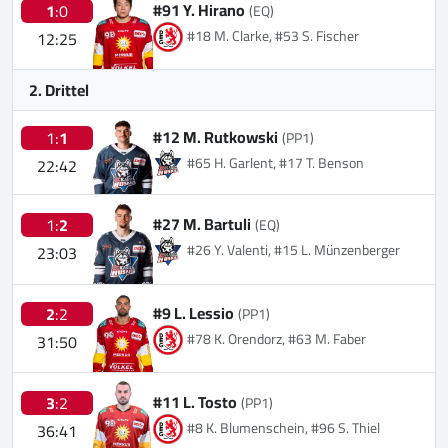
#91 Y. Hirano
1
:0
(EQ)
#18 M. Clarke, #53 S. Fischer
12:25
2. Drittel
#12 M. Rutkowski
1:
1
(PP1)
#65 H. Garlent, #17 T. Benson
22:42
#27 M. Bartuli
1:
2
(EQ)
#26 Y. Valenti, #15 L. Münzenberger
23:03
#9 L. Lessio
2
:2
(PP1)
#78 K. Orendorz, #63 M. Faber
31:50
#11 L. Tosto
3
:2
(PP1)
#8 K. Blumenschein, #96 S. Thiel
36:41