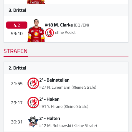
3. Drittel
#18 M. Clarke
4
:2
(EQ /EN)
ohne Assist
59:10
STRAFEN
2. Drittel
2' -
Beinstellen
21:55
#27 N. Lunemann
(Kleine Strafe)
2' -
Haken
29:17
#91 Y. Hirano
(Kleine Strafe)
2' -
Halten
30:31
#12 M. Rutkowski
(Kleine Strafe)