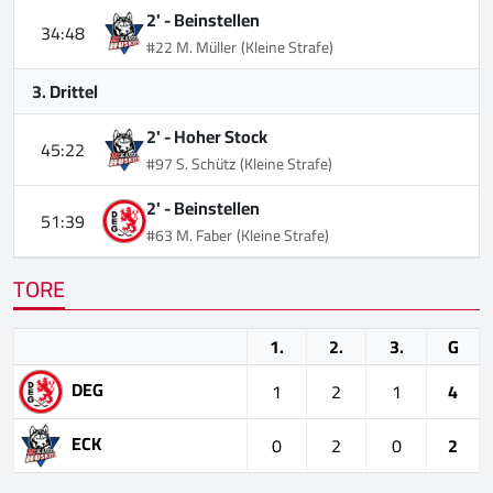
2' -
Beinstellen
34:48
#22 M. Müller
(Kleine Strafe)
3. Drittel
2' -
Hoher Stock
45:22
#97 S. Schütz
(Kleine Strafe)
2' -
Beinstellen
51:39
#63 M. Faber
(Kleine Strafe)
TORE
1.
2.
3.
G
DEG
1
2
1
4
ECK
0
2
0
2