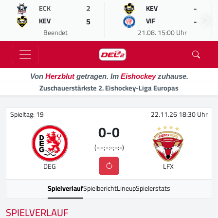
2
-
ECK
KEV
5
-
KEV
VIF
Beendet
21.08. 15:00 Uhr
Von
Herzblut
getragen. Im
Eishockey
zuhause.
Zuschauerstärkste 2. Eishockey-Liga Europas
Spieltag: 19
22.11.26 18:30 Uhr
0
-
0
(-:-;-:-;-:-)
DEG
LFX
Spielverlauf
Spielbericht
Lineup
Spielerstats
SPIELVERLAUF