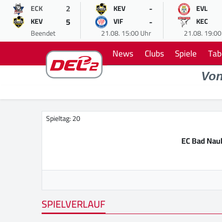
2
-
ECK
KEV
EVL
5
-
KEV
VIF
KEC
Beendet
21.08. 15:00 Uhr
21.08. 19:00
News
Clubs
Spiele
Tab
Vo
Spieltag: 20
EC Bad Nau
SPIELVERLAUF