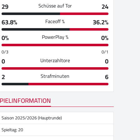
29
24
Schüsse auf Tor
63.8%
36.2%
Faceoff %
0%
0%
PowerPlay %
0/3
0/1
0
0
Unterzahltore
2
6
Strafminuten
PIELINFORMATION
Saison 2025/2026 (Hauptrunde)
Spieltag: 20