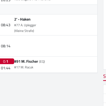
2' -
Haken
08:43
#77 A. Uplegger
(Kleine Strafe)
08:14
0:
1
#91 M. Fischer
(EQ)
#17 M. Racuk
01:44
S