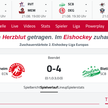
-
-
-
RVT
SCB
-
-
-
MEM
DEG
 Uhr
21.08. 19:00 Uhr
21.08. 19:30 Uhr
21.
elle
Live
Videos
Stats
Spieler
Liga
Powerplay
n
Herzblut
getragen. Im
Eishockey
zuha
Zuschauerstärkste 2. Eishockey-Liga Europas
Beendet
0
-
4
heim
Biet
ECN
SCB
(0:1;0:3;0:0)
Spielbericht
Spielverlauf
Lineup
Spielerstats
T