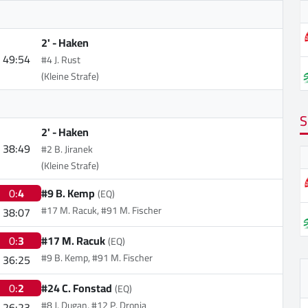
2' -
Haken
49:54
#4 J. Rust
(Kleine Strafe)
S
2' -
Haken
38:49
#2 B. Jiranek
(Kleine Strafe)
0:
4
#9 B. Kemp
(EQ)
#17 M. Racuk, #91 M. Fischer
38:07
0:
3
#17 M. Racuk
(EQ)
#9 B. Kemp, #91 M. Fischer
36:25
0:
2
#24 C. Fonstad
(EQ)
#8 J. Dugan, #12 P. Dronia
26:23