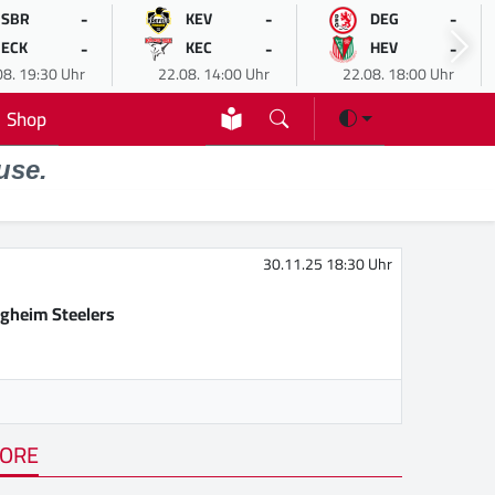
-
-
-
SBR
KEV
DEG
-
-
-
ECK
KEC
HEV
08. 19:30 Uhr
22.08. 14:00 Uhr
22.08. 18:00 Uhr
Shop
use.
30.11.25 18:30 Uhr
igheim Steelers
ORE