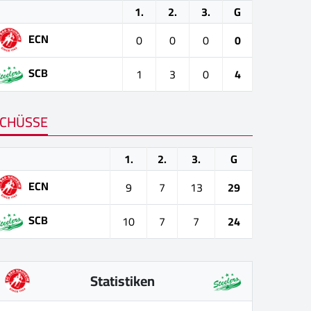
1.
2.
3.
G
ECN
0
0
0
0
SCB
1
3
0
4
CHÜSSE
1.
2.
3.
G
ECN
9
7
13
29
SCB
10
7
7
24
Statistiken