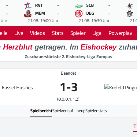
-
-
-
RVT
SCB
-
-
-
MEM
DEG
 Uhr
21.08. 19:00 Uhr
21.08. 19:30 Uhr
21.
elle
Live
Videos
Stats
Spieler
Liga
Powerplay
n
Herzblut
getragen. Im
Eishockey
zuha
Zuschauerstärkste 2. Eishockey-Liga Europas
Beendet
1
-
3
(0:0;0:1;1:2)
Spielbericht
Spielverlauf
Lineup
Spielerstats
T