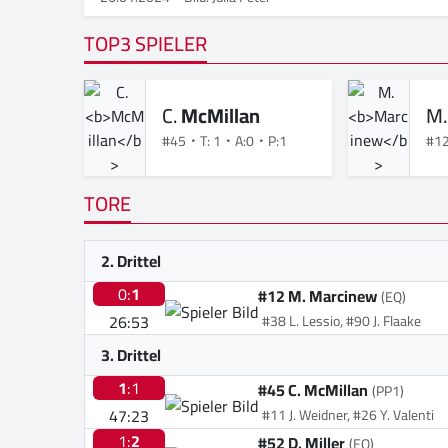
TOP3 SPIELER
C.
McMillan
M
#45
T: 1
A:0
P:1
#1
TORE
2. Drittel
0:
1
#12 M. Marcinew
(EQ)
26:53
#38 L. Lessio, #90 J. Flaake
3. Drittel
1
:1
#45 C. McMillan
(PP1)
47:23
#11 J. Weidner, #26 Y. Valenti
1:
2
#52 D. Miller
(EQ)