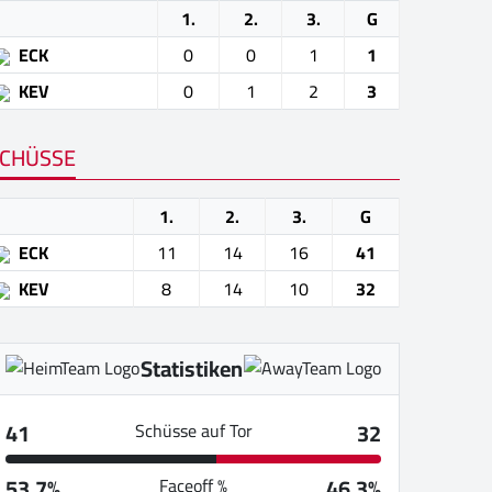
1.
2.
3.
G
ECK
0
0
1
1
KEV
0
1
2
3
CHÜSSE
1.
2.
3.
G
ECK
11
14
16
41
KEV
8
14
10
32
Statistiken
41
32
Schüsse auf Tor
53.7%
46.3%
Faceoff %