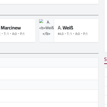
.
Marcinew
A.
Weiß
2
T: 1
A:0
P:1
#43
T: 1
A:0
P:1
S