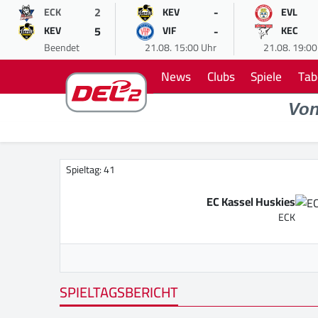
2
-
ECK
KEV
EVL
5
-
KEV
VIF
KEC
Beendet
21.08. 15:00 Uhr
21.08. 19:00
News
Clubs
Spiele
Tab
Vo
Spieltag: 41
EC Kassel Huskies
ECK
SPIELTAGSBERICHT