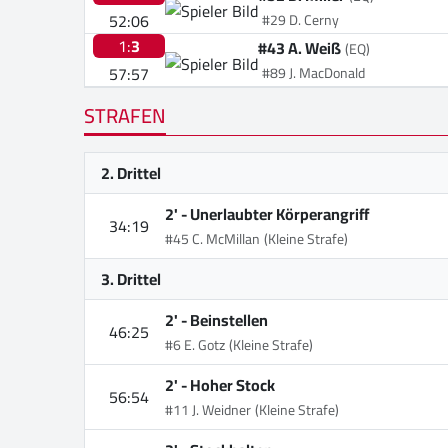
52:06
#29 D. Cerny
1:
3
#43 A. Weiß
(EQ)
57:57
#89 J. MacDonald
STRAFEN
2. Drittel
2' -
Unerlaubter Körperangriff
34:19
#45 C. McMillan
(Kleine Strafe)
3. Drittel
2' -
Beinstellen
46:25
#6 E. Gotz
(Kleine Strafe)
2' -
Hoher Stock
56:54
#11 J. Weidner
(Kleine Strafe)