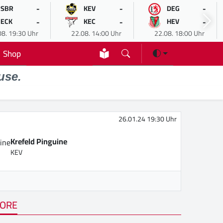
-
-
-
SBR
KEV
DEG
-
-
-
ECK
KEC
HEV
08. 19:30 Uhr
22.08. 14:00 Uhr
22.08. 18:00 Uhr
Shop
use.
26.01.24 19:30 Uhr
Krefeld Pinguine
KEV
ORE