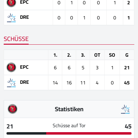
EPC
0
1
0
0
1
2
DRE
0
0
1
0
0
1
SCHÜSSE
1.
2.
3.
OT
SO
G
EPC
6
6
5
3
1
21
DRE
14
16
11
4
0
45
Statistiken
21
45
Schüsse auf Tor