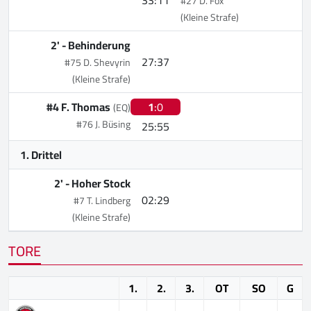
#27 D. Fox
(Kleine Strafe)
2' -
Behinderung
27:37
#75 D. Shevyrin
(Kleine Strafe)
#4 F. Thomas
1
:0
(EQ)
#76 J. Büsing
25:55
1. Drittel
2' -
Hoher Stock
02:29
#7 T. Lindberg
(Kleine Strafe)
TORE
1.
2.
3.
OT
SO
G