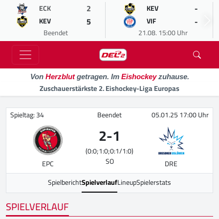
2
-
ECK
KEV
5
-
KEV
VIF
Beendet
21.08. 15:00 Uhr
Von
Herzblut
getragen. Im
Eishockey
zuhause.
Zuschauerstärkste 2. Eishockey-Liga Europas
Spieltag: 34
Beendet
05.01.25 17:00 Uhr
2
-
1
(0:0;1:0;0:1/1:0)
SO
EPC
DRE
Spielbericht
Spielverlauf
Lineup
Spielerstats
SPIELVERLAUF