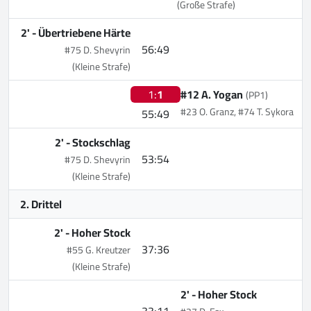
(Große Strafe)
2' -
Übertriebene Härte
56:49
#75 D. Shevyrin
(Kleine Strafe)
1:
1
#12 A. Yogan
(PP1)
#23 O. Granz, #74 T. Sykora
55:49
2' -
Stockschlag
53:54
#75 D. Shevyrin
(Kleine Strafe)
2. Drittel
2' -
Hoher Stock
37:36
#55 G. Kreutzer
(Kleine Strafe)
2' -
Hoher Stock
33:11