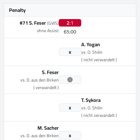
Penalty
#71 S. Feser
2
:1
(GWS)
ohne Assist
65:00
A. Yogan
x
vs. O. Shilin
( nicht verwandelt )
S. Feser
vs. D. aus den Birken
( verwandelt )
T. Sykora
x
vs. O. Shilin
( nicht verwandelt )
M. Sacher
x
vs. D. aus den Birken