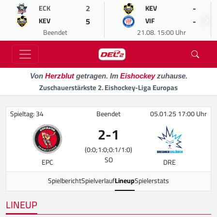
2
-
ECK
KEV
5
-
KEV
VIF
Beendet
21.08. 15:00 Uhr
Von
Herzblut
getragen. Im
Eishockey
zuhause.
Zuschauerstärkste 2. Eishockey-Liga Europas
Spieltag: 34
Beendet
05.01.25 17:00 Uhr
2
-
1
(0:0;1:0;0:1/1:0)
SO
EPC
DRE
Spielbericht
Spielverlauf
Lineup
Spielerstats
LINEUP