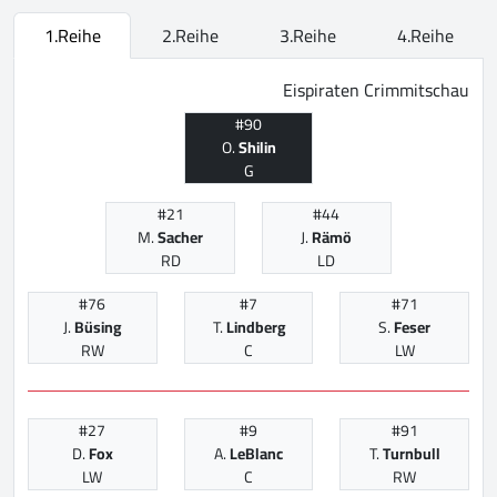
1.Reihe
2.Reihe
3.Reihe
4.Reihe
Eispiraten Crimmitschau
#90
O.
Shilin
G
#21
#44
M.
Sacher
J.
Rämö
RD
LD
#76
#7
#71
J.
Büsing
T.
Lindberg
S.
Feser
RW
C
LW
#27
#9
#91
D.
Fox
A.
LeBlanc
T.
Turnbull
LW
C
RW