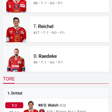
#8
T: 1
A:0
P:1
T.
Reichel
#27
T: 1
A:0
P:1
B.
Raedeke
#9
T: 1
A:0
P:1
TORE
1. Drittel
#8 D. Walsh
1
:0
(EQ)
#76 J. Büsing, #44 J. Rämö