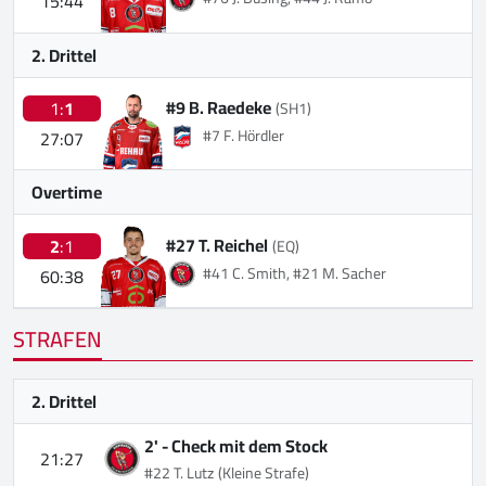
15:44
2. Drittel
#9 B. Raedeke
1:
1
(SH1)
#7 F. Hördler
27:07
Overtime
#27 T. Reichel
2
:1
(EQ)
#41 C. Smith, #21 M. Sacher
60:38
STRAFEN
2. Drittel
2' -
Check mit dem Stock
21:27
#22 T. Lutz
(Kleine Strafe)