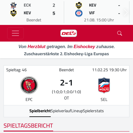
2
-
ECK
KEV
5
-
KEV
VIF
Beendet
21.08. 15:00 Uhr
Von
Herzblut
getragen. Im
Eishockey
zuhause.
Zuschauerstärkste 2. Eishockey-Liga Europas
Spieltag: 46
Beendet
11.02.25 19:30 Uhr
2
-
1
(1:0;0:1;0:0/1:0)
OT
EPC
SEL
Spielbericht
Spielverlauf
Lineup
Spielerstats
SPIELTAGSBERICHT