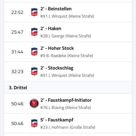
2' -
Beinstellen
22:52
#91 J. Winquist
(Kleine Strafe)
2' -
Haken
25:47
#28 J. George
(Kleine Strafe)
2' -
Hoher Stock
31:44
#9 B. Raedeke
(Kleine Strafe)
2' -
Stockschlag
32:23
#91 J. Winquist
(Kleine Strafe)
3. Drittel
2' -
Faustkampf-Initiator
50:46
#76 J. Büsing
(Kleine Strafe)
5' -
Faustkampf
50:46
#23 J. Hofmann
(Große Strafe)