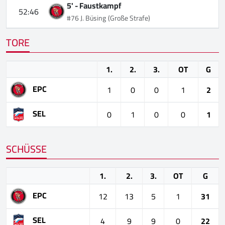
5' -
Faustkampf
52:46
#76 J. Büsing
(Große Strafe)
TORE
1.
2.
3.
OT
G
EPC
1
0
0
1
2
SEL
0
1
0
0
1
SCHÜSSE
1.
2.
3.
OT
G
EPC
12
13
5
1
31
SEL
4
9
9
0
22