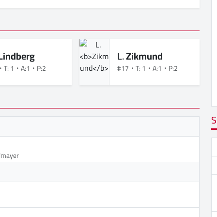
Lindberg
L.
Zikmund
T: 1
A:1
P:2
#17
T: 1
A:1
P:2
S
lmayer