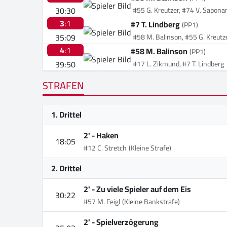
30:30
#55 G. Kreutzer, #74 V. Saponar
3
:1
#7 T. Lindberg
(PP1)
35:09
#58 M. Balinson, #55 G. Kreutz
4
:1
#58 M. Balinson
(PP1)
39:50
#17 L. Zikmund, #7 T. Lindberg
STRAFEN
1. Drittel
2' -
Haken
18:05
#12 C. Stretch
(Kleine Strafe)
2. Drittel
2' -
Zu viele Spieler auf dem Eis
30:22
#57 M. Feigl
(Kleine Bankstrafe)
2' -
Spielverzögerung