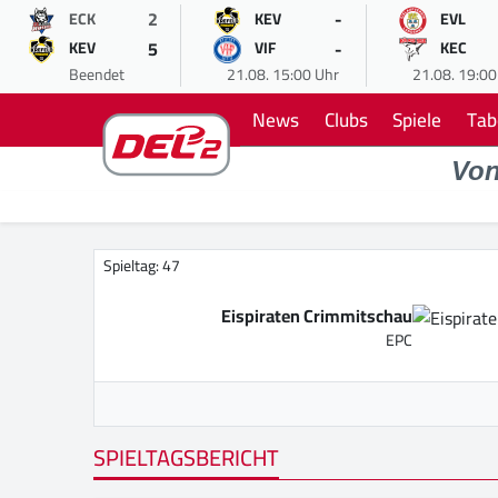
2
-
ECK
KEV
EVL
5
-
KEV
VIF
KEC
Beendet
21.08. 15:00 Uhr
21.08. 19:00
News
Clubs
Spiele
Tab
Vo
Spieltag: 47
Eispiraten Crimmitschau
EPC
SPIELTAGSBERICHT