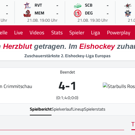
-
-
-
RVT
SCB
-
-
-
MEM
DEG
 Uhr
21.08. 19:00 Uhr
21.08. 19:30 Uhr
21.
elle
Live
Videos
Stats
Spieler
Liga
Powerplay
n
Herzblut
getragen. Im
Eishockey
zuha
Zuschauerstärkste 2. Eishockey-Liga Europas
Beendet
4
-
1
(0:1;4:0;0:0)
Spielbericht
Spielverlauf
Lineup
Spielerstats
T