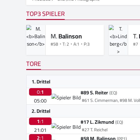
TOP3 SPIELER
M.
Balinson
T.
#58
T: 2
A:1
P:3
#7
TORE
1. Drittel
0:
1
#89 S. Reiter
(EQ)
05:00
#61 S. Cimmerman, #98 M. Vol
2. Drittel
1
:1
#17 L. Zikmund
(EQ)
21:01
#27 T. Reichel
2
:1
#58 M. Balinson
(PP1)