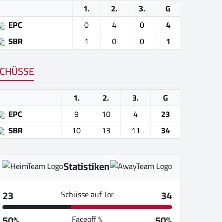
1.
2.
3.
G
EPC
0
4
0
4
SBR
1
0
0
1
CHÜSSE
1.
2.
3.
G
EPC
9
10
4
23
SBR
10
13
11
34
Statistiken
23
34
Schüsse auf Tor
50%
50%
Faceoff %