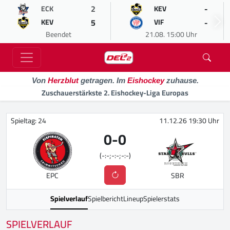
2
-
ECK
KEV
5
-
KEV
VIF
Beendet
21.08. 15:00 Uhr
Von
Herzblut
getragen. Im
Eishockey
zuhause.
Zuschauerstärkste 2. Eishockey-Liga Europas
Spieltag: 24
11.12.26 19:30 Uhr
0
-
0
(-:-;-:-;-:-)
EPC
SBR
Spielverlauf
Spielbericht
Lineup
Spielerstats
SPIELVERLAUF