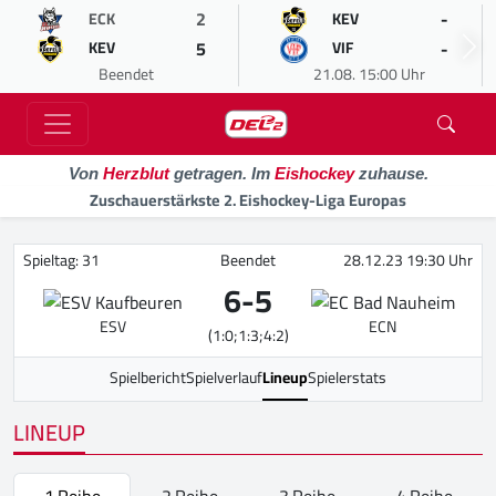
2
-
ECK
KEV
5
-
KEV
VIF
Beendet
21.08. 15:00 Uhr
Von
Herzblut
getragen. Im
Eishockey
zuhause.
Zuschauerstärkste 2. Eishockey-Liga Europas
Spieltag: 31
Beendet
28.12.23 19:30 Uhr
6
-
5
ESV
ECN
(1:0;1:3;4:2)
Spielbericht
Spielverlauf
Lineup
Spielerstats
LINEUP
1.Reihe
2.Reihe
3.Reihe
4.Reihe