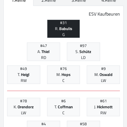
ESV Kaufbeuren
#31
R.
Babulis
G
#47
#97
A.
Thiel
S.
Schütz
RD
LD
#49
#76
#9
T.
Heigl
M.
Hops
M.
Oswald
RW
C
LW
#78
#6
#61
K.
Orendorz
T.
Coffman
J.
Hickmott
LW
C
RW
#4
#58