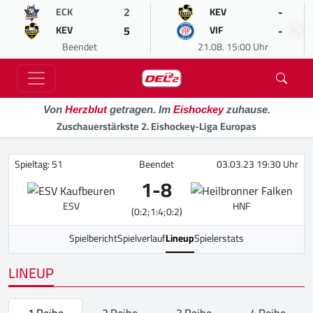
2
-
ECK
KEV
5
-
KEV
VIF
Beendet
21.08. 15:00 Uhr
Von
Herzblut
getragen. Im
Eishockey
zuhause.
Zuschauerstärkste 2. Eishockey-Liga Europas
Spieltag: 51
Beendet
03.03.23 19:30 Uhr
1
-
8
ESV
HNF
(0:2;1:4;0:2)
Spielbericht
Spielverlauf
Lineup
Spielerstats
LINEUP
1.Reihe
2.Reihe
3.Reihe
4.Reihe