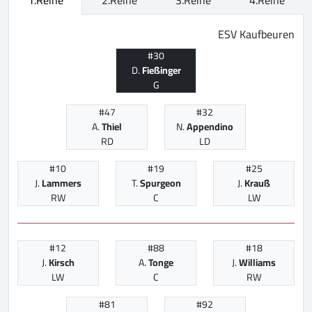
ESV Kaufbeuren
#30
D.
Fießinger
G
#47
#32
A.
Thiel
N.
Appendino
RD
LD
#10
#19
#25
J.
Lammers
T.
Spurgeon
J.
Krauß
RW
C
LW
#12
#88
#18
J.
Kirsch
A.
Tonge
J.
Williams
LW
C
RW
#81
#92