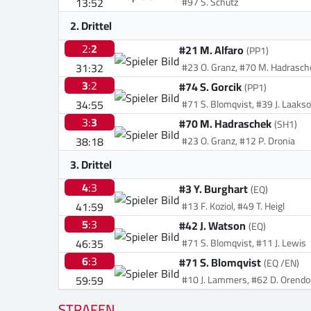
13:52
#97 S. Schütz
2. Drittel
2:
2
#21 M. Alfaro
(PP1)
31:32
#23 O. Granz, #70 M. Hadrasch
3
:2
#74 S. Gorcik
(PP1)
34:55
#71 S. Blomqvist, #39 J. Laaks
3:
3
#70 M. Hadraschek
(SH1)
38:18
#23 O. Granz, #12 P. Dronia
3. Drittel
4
:3
#3 Y. Burghart
(EQ)
41:59
#13 F. Koziol, #49 T. Heigl
5
:3
#42 J. Watson
(EQ)
46:35
#71 S. Blomqvist, #11 J. Lewis
6
:3
#71 S. Blomqvist
(EQ /EN)
59:59
#10 J. Lammers, #62 D. Orendo
STRAFEN