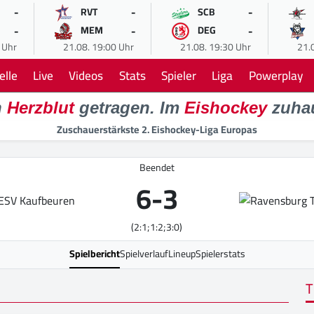
-
-
-
RVT
SCB
-
-
-
MEM
DEG
 Uhr
21.08. 19:00 Uhr
21.08. 19:30 Uhr
21.
elle
Live
Videos
Stats
Spieler
Liga
Powerplay
n
Herzblut
getragen. Im
Eishockey
zuha
Zuschauerstärkste 2. Eishockey-Liga Europas
Beendet
6
-
3
(2:1;1:2;3:0)
Spielbericht
Spielverlauf
Lineup
Spielerstats
T