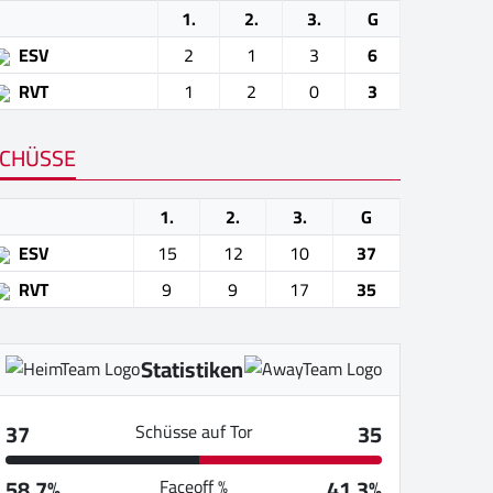
1.
2.
3.
G
ESV
2
1
3
6
RVT
1
2
0
3
CHÜSSE
1.
2.
3.
G
ESV
15
12
10
37
RVT
9
9
17
35
Statistiken
37
35
Schüsse auf Tor
58.7%
41.3%
Faceoff %