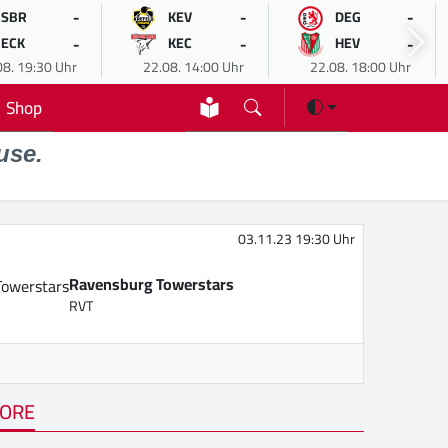
-
-
-
SBR
KEV
DEG
-
-
-
ECK
KEC
HEV
08. 19:30 Uhr
22.08. 14:00 Uhr
22.08. 18:00 Uhr
Shop
use.
03.11.23 19:30 Uhr
Ravensburg Towerstars
RVT
ORE