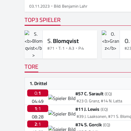
03.11.2023
Bild: Benjamin Lahr
TOP3 SPIELER
S.
Blomqvist
O.
#71
T: 1
A:3
P:4
#2
TORE
1. Drittel
0:
1
#57 C. Sarault
(EQ)
04:49
#23 O. Granz, #14 N. Latta
1
:1
#11 J. Lewis
(EQ)
08:28
#39 J. Laaksonen, #71 S. Blomq
2
:1
#74 S. Gorcik
(EQ)