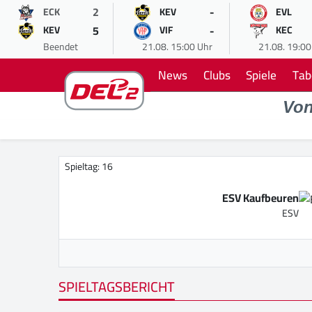
2
-
ECK
KEV
EVL
5
-
KEV
VIF
KEC
Beendet
21.08. 15:00 Uhr
21.08. 19:00
News
Clubs
Spiele
Tab
Vo
Spieltag: 16
ESV Kaufbeuren
ESV
SPIELTAGSBERICHT