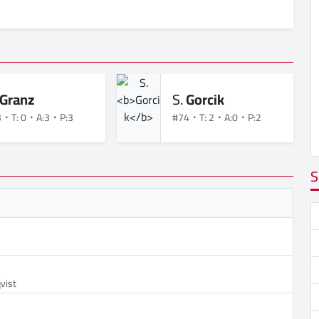
Granz
S.
Gorcik
3
T: 0
A:3
P:3
#74
T: 2
A:0
P:2
S
vist