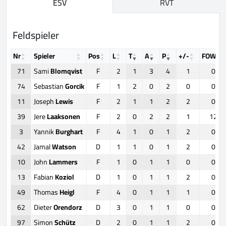
ESV
RVT
Feldspieler
Nr
Spieler
Pos
L
T
A
P
+/-
FOW
71
Sami
Blomqvist
F
2
1
3
4
1
0
74
Sebastian
Gorcik
F
1
2
0
2
0
0
11
Joseph
Lewis
F
2
1
1
2
2
0
39
Jere
Laaksonen
F
2
0
2
2
1
12
3
Yannik
Burghart
F
4
1
0
1
2
0
42
Jamal
Watson
D
1
1
0
1
2
0
10
John
Lammers
F
1
0
1
1
0
0
13
Fabian
Koziol
D
1
0
1
1
2
0
49
Thomas
Heigl
F
4
0
1
1
1
0
62
Dieter
Orendorz
D
3
0
1
1
0
0
97
Simon
Schütz
D
2
0
1
1
2
0