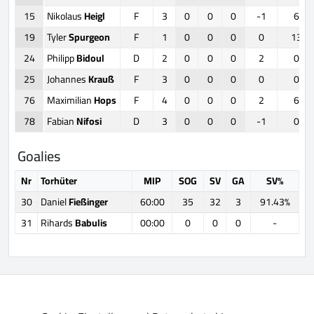
15
Nikolaus
Heigl
F
3
0
0
0
-1
6
19
Tyler
Spurgeon
F
1
0
0
0
0
13
24
Philipp
Bidoul
D
2
0
0
0
2
0
25
Johannes
Krauß
F
3
0
0
0
0
0
76
Maximilian
Hops
F
4
0
0
0
2
6
78
Fabian
Nifosi
D
3
0
0
0
-1
0
Goalies
Nr
Torhüter
MIP
SOG
SV
GA
SV%
30
Daniel
Fießinger
60:00
35
32
3
91.43%
31
Rihards
Babulis
00:00
0
0
0
-