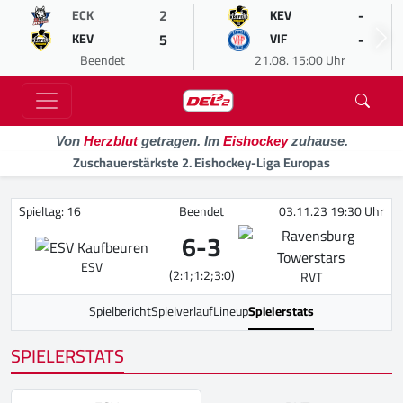
2
-
ECK
KEV
5
-
KEV
VIF
Beendet
21.08. 15:00 Uhr
Von
Herzblut
getragen. Im
Eishockey
zuhause.
Zuschauerstärkste 2. Eishockey-Liga Europas
Spieltag: 16
Beendet
03.11.23 19:30 Uhr
6
-
3
ESV
(2:1;1:2;3:0)
RVT
Spielbericht
Spielverlauf
Lineup
Spielerstats
SPIELERSTATS