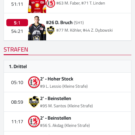
#63 M. Faber, #71 T. Linden
51:11
#26 D. Bruch
5
:1
(SH1)
#77 M. Köhler, #44 Z. Dybowski
54:21
STRAFEN
1. Drittel
2' -
Hoher Stock
05:10
#9 L. Lessio
(Kleine Strafe)
2' -
Beinstellen
08:59
#95 M. Santos
(Kleine Strafe)
2' -
Beinstellen
11:17
#56 S. Akdag
(Kleine Strafe)