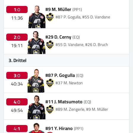
#9 M. Müller
1
:0
(PP1)
#87 P. Gogulla, #55 D. Vandane
11:36
#29 D. Cerny
2
:0
(EQ)
#55 D. Vandane, #26 D. Bruch
19:11
3. Drittel
#87 P. Gogulla
3
:0
(EQ)
#37 M. Newton
40:34
#11 J. Matsumoto
4
:0
(EQ)
#89 M. Zengerle, #9 M. Müller
49:54
#91 Y. Hirano
4:
1
(PP1)