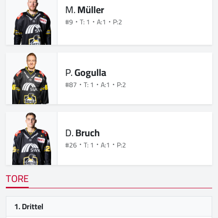
M.
Müller
#9
T: 1
A:1
P:2
P.
Gogulla
#87
T: 1
A:1
P:2
D.
Bruch
#26
T: 1
A:1
P:2
TORE
1. Drittel