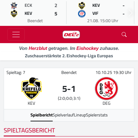
2
-
ECK
KEV
5
-
KEV
VIF
Beendet
21.08. 15:00 Uhr
Von
Herzblut
getragen. Im
Eishockey
zuhause.
Zuschauerstärkste 2. Eishockey-Liga Europas
Spieltag: 7
Beendet
10.10.25 19:30 Uhr
5
-
1
(2:0;0:0;3:1)
KEV
DEG
Spielbericht
Spielverlauf
Lineup
Spielerstats
SPIELTAGSBERICHT