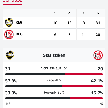
1.
2.
3.
G
KEV
10
13
8
31
DEG
6
3
11
20
Statistiken
31
20
Schüsse auf Tor
57.9%
42.1%
Faceoff %
33.3%
16.7%
PowerPlay %
1/3
1/6