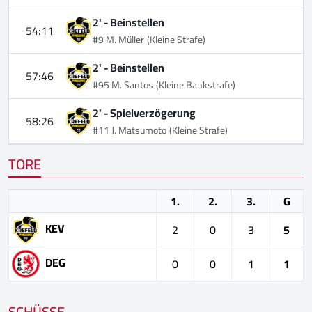
2' -
Beinstellen
54:11
#9 M. Müller
(Kleine Strafe)
2' -
Beinstellen
57:46
#95 M. Santos
(Kleine Bankstrafe)
2' -
Spielverzögerung
58:26
#11 J. Matsumoto
(Kleine Strafe)
TORE
1.
2.
3.
G
KEV
2
0
3
5
DEG
0
0
1
1
SCHÜSSE