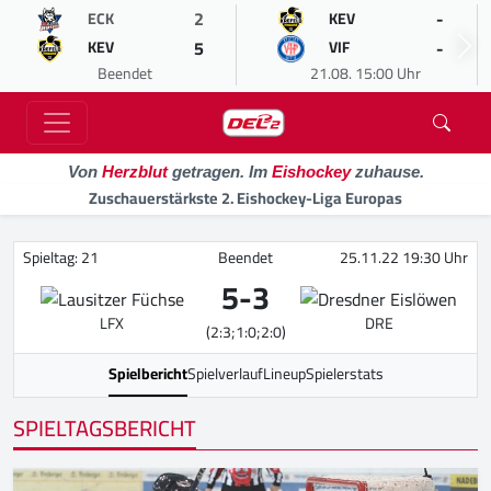
2
-
ECK
KEV
5
-
KEV
VIF
Beendet
21.08. 15:00 Uhr
Von
Herzblut
getragen. Im
Eishockey
zuhause.
Zuschauerstärkste 2. Eishockey-Liga Europas
Spieltag: 21
Beendet
25.11.22 19:30 Uhr
5
-
3
LFX
DRE
(2:3;1:0;2:0)
Spielbericht
Spielverlauf
Lineup
Spielerstats
SPIELTAGSBERICHT