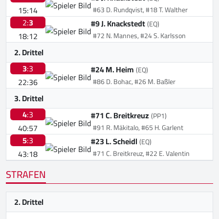
15:14
#63 D. Rundqvist, #18 T. Walther
2:
3
#9 J. Knackstedt
(EQ)
18:12
#72 N. Mannes, #24 S. Karlsson
2. Drittel
3
:3
#24 M. Heim
(EQ)
22:36
#86 D. Bohac, #26 M. Baßler
3. Drittel
4
:3
#71 C. Breitkreuz
(PP1)
40:57
#91 R. Mäkitalo, #65 H. Garlent
5
:3
#23 L. Scheidl
(EQ)
43:18
#71 C. Breitkreuz, #22 E. Valentin
STRAFEN
2. Drittel