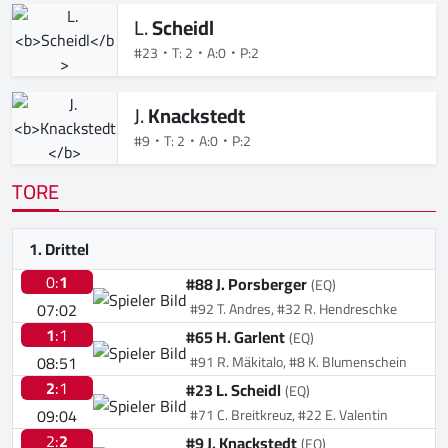
L.
Scheidl
#23
T: 2
A:0
P:2
J.
Knackstedt
#9
T: 2
A:0
P:2
TORE
1. Drittel
0:
1
#88 J. Porsberger
(EQ)
07:02
#92 T. Andres, #32 R. Hendreschke
1
:1
#65 H. Garlent
(EQ)
08:51
#91 R. Mäkitalo, #8 K. Blumenschein
2
:1
#23 L. Scheidl
(EQ)
09:04
#71 C. Breitkreuz, #22 E. Valentin
2:
2
#9 J. Knackstedt
(EQ)