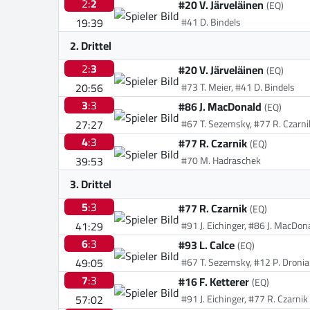
2:
2
#20 V. Järveläinen
(EQ)
19:39
#41 D. Bindels
2. Drittel
2:
3
#20 V. Järveläinen
(EQ)
20:56
#73 T. Meier, #41 D. Bindels
3
:3
#86 J. MacDonald
(EQ)
27:27
#67 T. Sezemsky, #77 R. Czarni
4
:3
#77 R. Czarnik
(EQ)
39:53
#70 M. Hadraschek
3. Drittel
5
:3
#77 R. Czarnik
(EQ)
41:29
#91 J. Eichinger, #86 J. MacDon
6
:3
#93 L. Calce
(EQ)
49:05
#67 T. Sezemsky, #12 P. Dronia
7
:3
#16 F. Ketterer
(EQ)
57:02
#91 J. Eichinger, #77 R. Czarnik