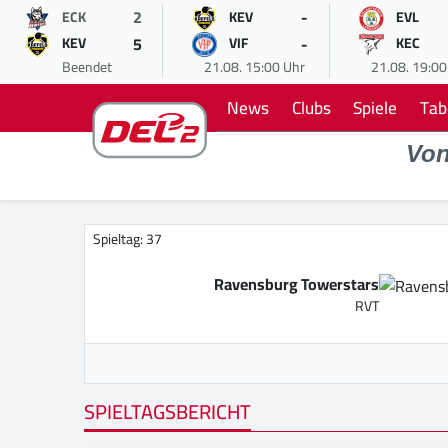
2
-
ECK
KEV
EVL
5
-
KEV
VIF
KEC
Beendet
21.08. 15:00 Uhr
21.08. 19:00
News
Clubs
Spiele
Tab
Vo
Spieltag: 37
Ravensburg Towerstars
RVT
SPIELTAGSBERICHT