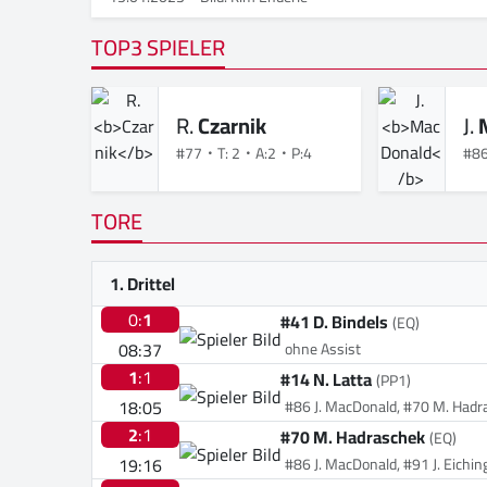
TOP3 SPIELER
R.
Czarnik
J.
#77
T: 2
A:2
P:4
#8
TORE
1. Drittel
0:
1
#41 D. Bindels
(EQ)
08:37
ohne Assist
1
:1
#14 N. Latta
(PP1)
18:05
#86 J. MacDonald, #70 M. Hadr
2
:1
#70 M. Hadraschek
(EQ)
19:16
#86 J. MacDonald, #91 J. Eichin