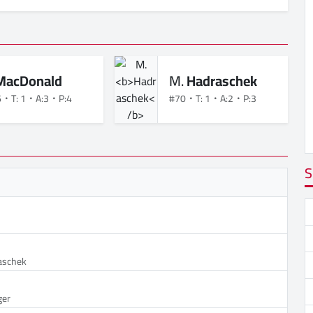
MacDonald
M.
Hadraschek
6
T: 1
A:3
P:4
#70
T: 1
A:2
P:3
S
aschek
ger