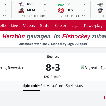
-
-
-
RVT
SCB
-
-
-
MEM
DEG
 Uhr
21.08. 19:00 Uhr
21.08. 19:30 Uhr
21.
elle
Live
Videos
Stats
Spieler
Liga
Powerplay
n
Herzblut
getragen. Im
Eishockey
zuha
Zuschauerstärkste 2. Eishockey-Liga Europas
Beendet
8
-
3
(2:2;2:1;4:0)
Spielbericht
Spielverlauf
Lineup
Spielerstats
T