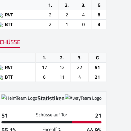
1.
2.
3.
G
RVT
2
2
4
8
BTT
2
1
0
3
CHÜSSE
1.
2.
3.
G
RVT
17
12
22
51
BTT
6
11
4
21
Statistiken
51
21
Schüsse auf Tor
55.1%
44.9%
Faceoff %