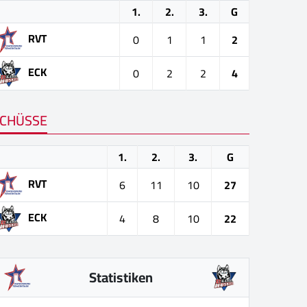
1.
2.
3.
G
RVT
0
1
1
2
ECK
0
2
2
4
CHÜSSE
1.
2.
3.
G
RVT
6
11
10
27
ECK
4
8
10
22
Statistiken