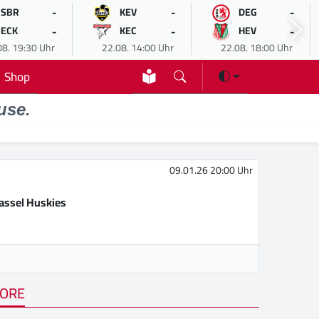
-
-
-
SBR
KEV
DEG
-
-
-
ECK
KEC
HEV
08. 19:30 Uhr
22.08. 14:00 Uhr
22.08. 18:00 Uhr
Shop
use.
09.01.26 20:00 Uhr
assel Huskies
ORE