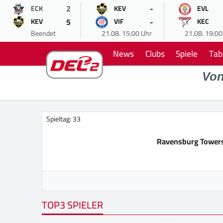
2
-
ECK
KEV
EVL
5
-
KEV
VIF
KEC
Beendet
21.08. 15:00 Uhr
21.08. 19:00
News
Clubs
Spiele
Tab
Vo
Spieltag: 33
Ravensburg Tower
TOP3 SPIELER