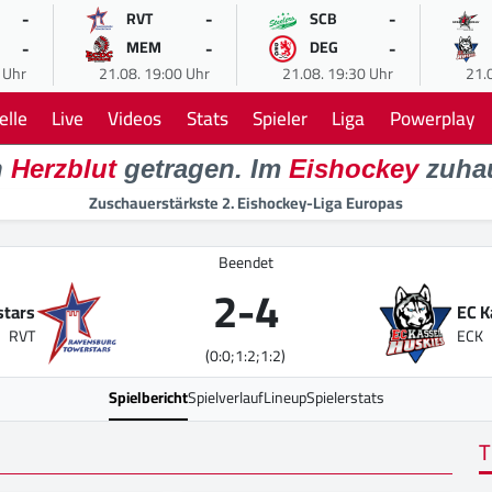
-
-
-
RVT
SCB
-
-
-
MEM
DEG
 Uhr
21.08. 19:00 Uhr
21.08. 19:30 Uhr
21.
elle
Live
Videos
Stats
Spieler
Liga
Powerplay
n
Herzblut
getragen. Im
Eishockey
zuha
Zuschauerstärkste 2. Eishockey-Liga Europas
Beendet
2
-
4
stars
EC K
RVT
ECK
(0:0;1:2;1:2)
Spielbericht
Spielverlauf
Lineup
Spielerstats
T