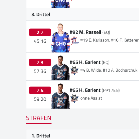
3. Drittel
#92 M. Rassell
2
:2
(EQ)
#19 E. Karlsson, #16 F. Ketterer
45:16
#65 H. Garlent
2:
3
(EQ)
#4 B. Wilde, #10 A. Bodnarchuk
57:36
#65 H. Garlent
2:
4
(PP1 /EN)
ohne Assist
59:20
STRAFEN
1. Drittel