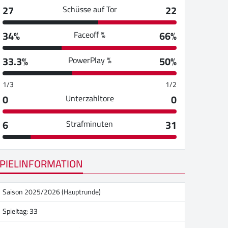
27
22
Schüsse auf Tor
34%
66%
Faceoff %
33.3%
50%
PowerPlay %
1/3
1/2
0
0
Unterzahltore
6
31
Strafminuten
PIELINFORMATION
Saison 2025/2026 (Hauptrunde)
Spieltag: 33