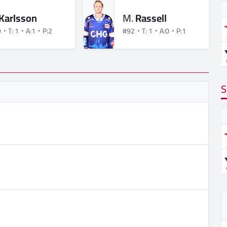
Karlsson
M.
Rassell
9
T: 1
A:1
P:2
#92
T: 1
A:0
P:1
S