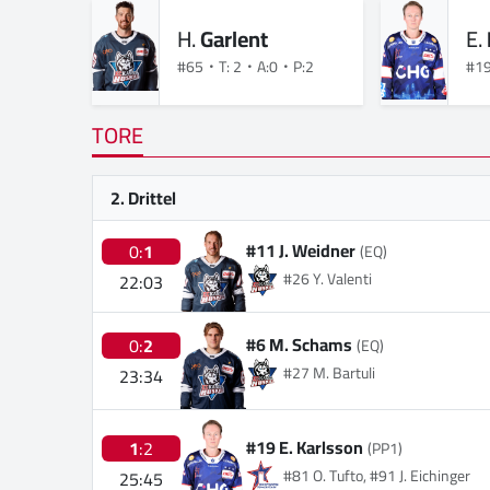
H.
Garlent
E.
#65
T: 2
A:0
P:2
#1
TORE
2. Drittel
#11 J. Weidner
0:
1
(EQ)
#26 Y. Valenti
22:03
#6 M. Schams
0:
2
(EQ)
#27 M. Bartuli
23:34
#19 E. Karlsson
1
:2
(PP1)
#81 O. Tufto, #91 J. Eichinger
25:45