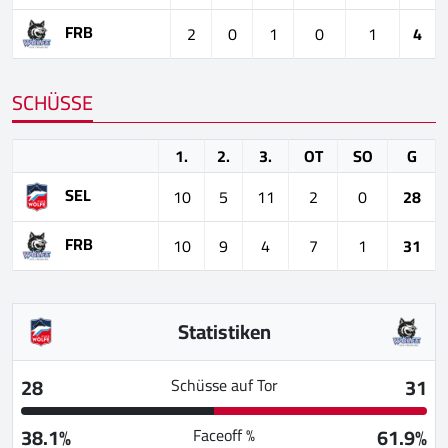
FRB
2
0
1
0
1
4
SCHÜSSE
1.
2.
3.
OT
SO
G
SEL
10
5
11
2
0
28
FRB
10
9
4
7
1
31
Statistiken
28
31
Schüsse auf Tor
38.1%
61.9%
Faceoff %