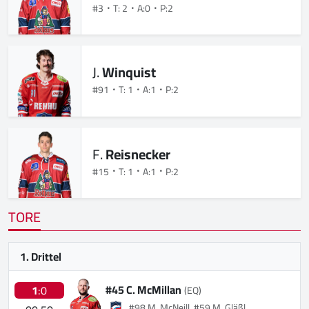
#3
T: 2
A:0
P:2
J.
Winquist
#91
T: 1
A:1
P:2
F.
Reisnecker
#15
T: 1
A:1
P:2
TORE
1. Drittel
#45 C. McMillan
1
:0
(EQ)
#98 M. McNeill, #59 M. Gläßl