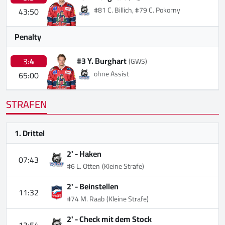
#81 C. Billich, #79 C. Pokorny
43:50
Penalty
#3 Y. Burghart
3:
4
(GWS)
ohne Assist
65:00
STRAFEN
1. Drittel
2' -
Haken
07:43
#6 L. Otten
(Kleine Strafe)
2' -
Beinstellen
11:32
#74 M. Raab
(Kleine Strafe)
2' -
Check mit dem Stock