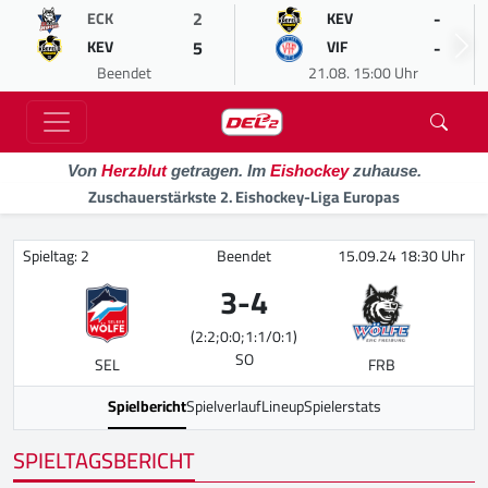
2
-
ECK
KEV
5
-
KEV
VIF
Beendet
21.08. 15:00 Uhr
Von
Herzblut
getragen. Im
Eishockey
zuhause.
Zuschauerstärkste 2. Eishockey-Liga Europas
Spieltag: 2
Beendet
15.09.24 18:30 Uhr
3
-
4
(2:2;0:0;1:1/0:1)
SO
SEL
FRB
Spielbericht
Spielverlauf
Lineup
Spielerstats
SPIELTAGSBERICHT