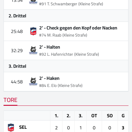
13:54
#91 T. Schwamberger
(Kleine Strafe)
2. Drittel
2' -
Check gegen den Kopf oder Nacken
25:48
#74 M. Raab
(Kleine Strafe)
2' -
Halten
32:29
#92 L. Hafenrichter
(Kleine Strafe)
3. Drittel
2' -
Haken
44:58
#84 E. Elo
(Kleine Strafe)
TORE
1.
2.
3.
OT
SO
G
SEL
2
0
1
0
0
3