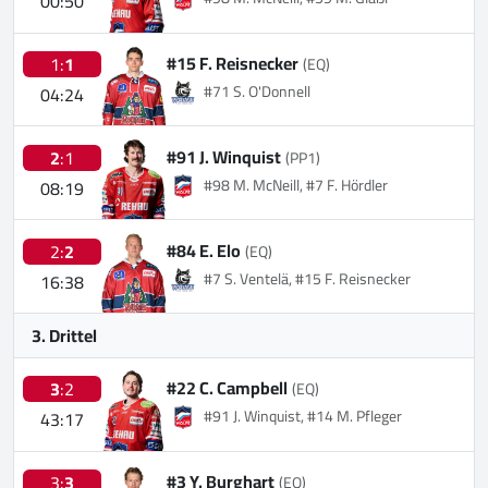
00:50
#15 F. Reisnecker
1:
1
(EQ)
#71 S. O'Donnell
04:24
#91 J. Winquist
2
:1
(PP1)
#98 M. McNeill, #7 F. Hördler
08:19
#84 E. Elo
2:
2
(EQ)
#7 S. Ventelä, #15 F. Reisnecker
16:38
3. Drittel
#22 C. Campbell
3
:2
(EQ)
#91 J. Winquist, #14 M. Pfleger
43:17
#3 Y. Burghart
3:
3
(EQ)