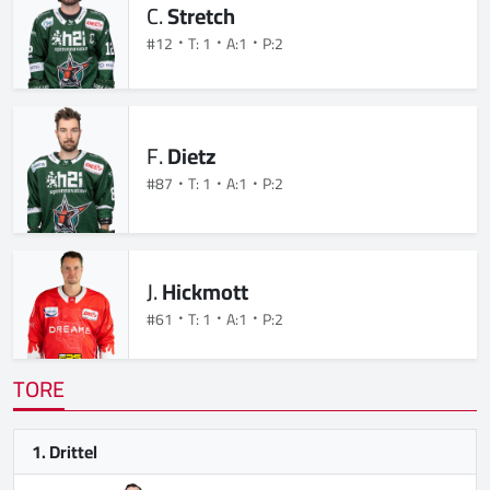
C.
Stretch
#12
T: 1
A:1
P:2
F.
Dietz
#87
T: 1
A:1
P:2
J.
Hickmott
#61
T: 1
A:1
P:2
TORE
1. Drittel