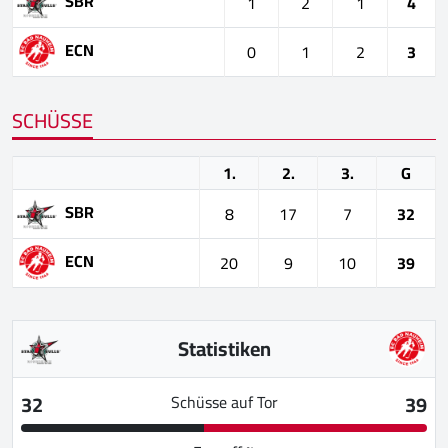
SBR
1
2
1
4
ECN
0
1
2
3
SCHÜSSE
1.
2.
3.
G
SBR
8
17
7
32
ECN
20
9
10
39
Statistiken
32
39
Schüsse auf Tor