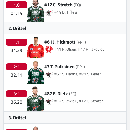
#12 C. Stretch
1
:0
(EQ)
#14 D. Tiffels
01:14
2. Drittel
#61 J. Hickmott
1:
1
(PP1)
#41 R. Olsen, #17 R. Jakovlev
31:29
#3 T. Pulkkinen
2
:1
(PP1)
#60 S. Hanna, #71 S. Feser
32:11
#87 F. Dietz
3
:1
(EQ)
#18 S. Zwickl, #12 C. Stretch
36:28
3. Drittel