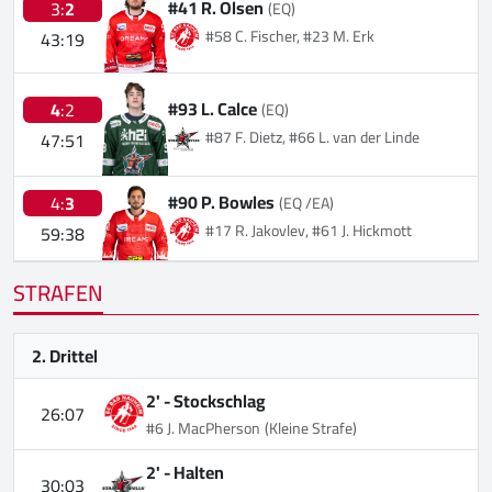
#41 R. Olsen
3:
2
(EQ)
#58 C. Fischer, #23 M. Erk
43:19
#93 L. Calce
4
:2
(EQ)
#87 F. Dietz, #66 L. van der Linde
47:51
#90 P. Bowles
4:
3
(EQ /EA)
#17 R. Jakovlev, #61 J. Hickmott
59:38
STRAFEN
2. Drittel
2' -
Stockschlag
26:07
#6 J. MacPherson
(Kleine Strafe)
2' -
Halten
30:03