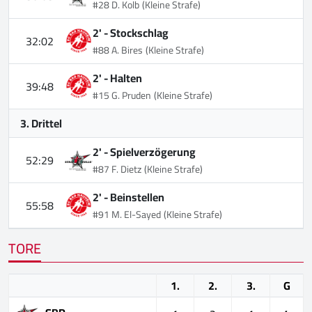
#28 D. Kolb
(Kleine Strafe)
2' -
Stockschlag
32:02
#88 A. Bires
(Kleine Strafe)
2' -
Halten
39:48
#15 G. Pruden
(Kleine Strafe)
3. Drittel
2' -
Spielverzögerung
52:29
#87 F. Dietz
(Kleine Strafe)
2' -
Beinstellen
55:58
#91 M. El-Sayed
(Kleine Strafe)
TORE
1.
2.
3.
G