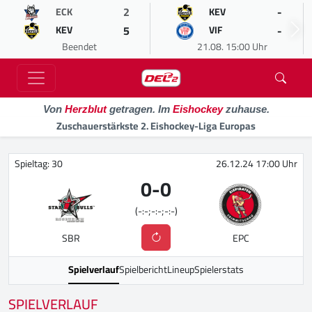
2
-
ECK
KEV
5
-
KEV
VIF
Beendet
21.08. 15:00 Uhr
Von
Herzblut
getragen. Im
Eishockey
zuhause.
Zuschauerstärkste 2. Eishockey-Liga Europas
Spieltag: 30
26.12.24 17:00 Uhr
0
-
0
(-:-;-:-;-:-)
SBR
EPC
Spielverlauf
Spielbericht
Lineup
Spielerstats
SPIELVERLAUF