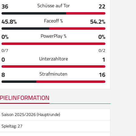
36
22
Schüsse auf Tor
45.8%
54.2%
Faceoff %
0%
0%
PowerPlay %
0/7
0/2
0
1
Unterzahltore
8
16
Strafminuten
PIELINFORMATION
Saison 2025/2026 (Hauptrunde)
Spieltag: 27