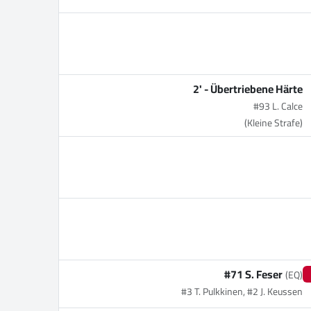
2' -
Übertriebene Härte
#93 L. Calce
(Kleine Strafe)
#71 S. Feser
(EQ)
#3 T. Pulkkinen, #2 J. Keussen