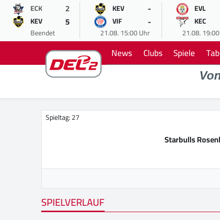
2
-
ECK
KEV
EVL
5
-
KEV
VIF
KEC
Beendet
21.08. 15:00 Uhr
21.08. 19:00
News
Clubs
Spiele
Tab
Vo
Spieltag: 27
Starbulls Rose
SPIELVERLAUF