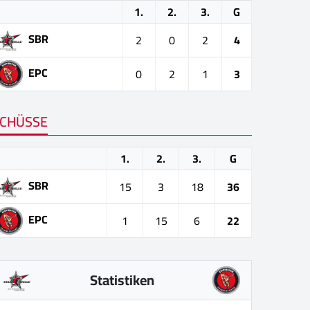
1.
2.
3.
G
SBR
2
0
2
4
EPC
0
2
1
3
CHÜSSE
1.
2.
3.
G
SBR
15
3
18
36
EPC
1
15
6
22
Statistiken