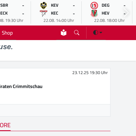
-
-
-
SBR
KEV
DEG
-
-
-
ECK
KEC
HEV
08. 19:30 Uhr
22.08. 14:00 Uhr
22.08. 18:00 Uhr
Shop
use.
23.12.25 19:30 Uhr
iraten Crimmitschau
ORE