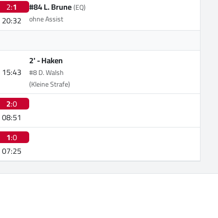
2:
1
#84 L. Brune
(EQ)
ohne Assist
20:32
2' -
Haken
15:43
#8 D. Walsh
(Kleine Strafe)
2
:0
08:51
1
:0
07:25