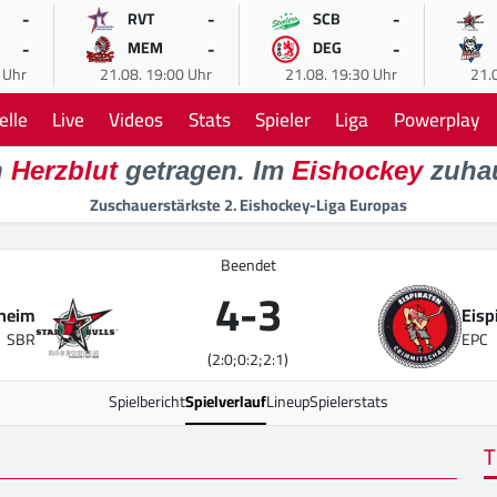
-
-
-
RVT
SCB
-
-
-
MEM
DEG
 Uhr
21.08. 19:00 Uhr
21.08. 19:30 Uhr
21.
elle
Live
Videos
Stats
Spieler
Liga
Powerplay
n
Herzblut
getragen. Im
Eishockey
zuha
Zuschauerstärkste 2. Eishockey-Liga Europas
Beendet
4
-
3
nheim
Eisp
SBR
EPC
(2:0;0:2;2:1)
Spielbericht
Spielverlauf
Lineup
Spielerstats
T