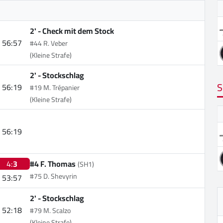
2' -
Check mit dem Stock
56:57
#44 R. Veber
(Kleine Strafe)
2' -
Stockschlag
S
56:19
#19 M. Trépanier
(Kleine Strafe)
56:19
4:
3
#4 F. Thomas
(SH1)
#75 D. Shevyrin
53:57
2' -
Stockschlag
52:18
#79 M. Scalzo
(Kleine Strafe)