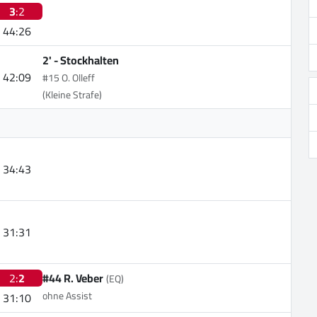
3
:2
44:26
2' -
Stockhalten
42:09
#15 O. Olleff
(Kleine Strafe)
34:43
31:31
2:
2
#44 R. Veber
(EQ)
ohne Assist
31:10