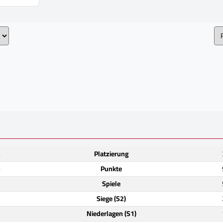
.
Platzierung
6
Punkte
2
Spiele
)
Siege (S2)
)
Niederlagen (S1)