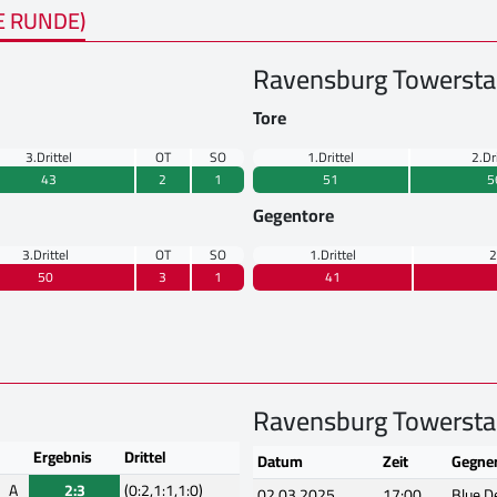
E RUNDE)
Ravensburg Towersta
Tore
3.Drittel
OT
SO
1.Drittel
2.Dr
43
2
1
51
5
Gegentore
3.Drittel
OT
SO
1.Drittel
2
50
3
1
41
Ravensburg Towersta
Ergebnis
Drittel
Datum
Zeit
Gegne
A
2:3
(0:2,1:1,1:0)
02.03.2025
17:00
Blue D