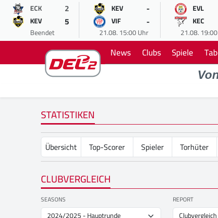
2
-
ECK
KEV
EVL
5
-
KEV
VIF
KEC
Beendet
21.08. 15:00 Uhr
21.08. 19:00
News
Clubs
Spiele
Tab
Vo
STATISTIKEN
Übersicht
Top-Scorer
Spieler
Torhüter
CLUBVERGLEICH
SEASONS
REPORT