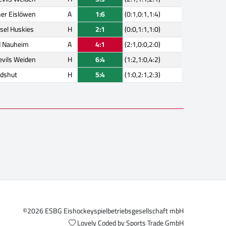
er Eislöwen
A
1:6
(0:1,0:1,1:4)
sel Huskies
H
2:1
(0:0,1:1,1:0)
d Nauheim
A
4:1
(2:1,0:0,2:0)
evils Weiden
H
6:4
(1:2,1:0,4:2)
dshut
H
5:4
(1:0,2:1,2:3)
©2026 ESBG Eishockeyspielbetriebsgesellschaft mbH
Lovely Coded by
Sports Trade GmbH