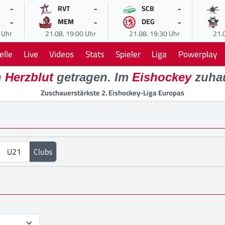
-
-
-
RVT
SCB
-
-
-
MEM
DEG
 Uhr
21.08. 19:00 Uhr
21.08. 19:30 Uhr
21.
elle
Live
Videos
Stats
Spieler
Liga
Powerplay
n
Herzblut
getragen. Im
Eishockey
zuha
Zuschauerstärkste 2. Eishockey-Liga Europas
U21
Clubs