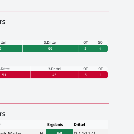
rs
ittel
3.Drittel
OT
SO
6
66
3
4
.Drittel
3.Drittel
OT
OT
51
45
5
1
rs
r
Ergebnis
Drittel
evils Weiden
H
5:3
(2:1,1:1,2:1)