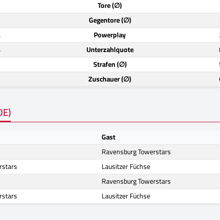
)
Tore (∅)
)
Gegentore (∅)
%
Powerplay
%
Unterzahlquote
)
Strafen (∅)
)
Zuschauer (∅)
DE)
Gast
Ravensburg Towerstars
rstars
Lausitzer Füchse
Ravensburg Towerstars
rstars
Lausitzer Füchse