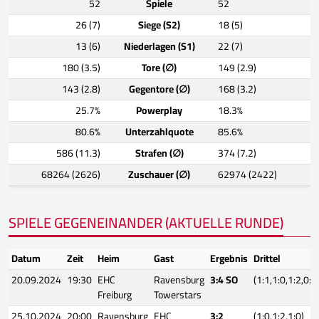
52
Spiele
52
26 (7)
Siege (S2)
18 (5)
13 (6)
Niederlagen (S1)
22 (7)
180 (3.5)
Tore (∅)
149 (2.9)
143 (2.8)
Gegentore (∅)
168 (3.2)
25.7%
Powerplay
18.3%
80.6%
Unterzahlquote
85.6%
586 (11.3)
Strafen (∅)
374 (7.2)
68264 (2626)
Zuschauer (∅)
62974 (2422)
SPIELE GEGENEINANDER (AKTUELLE RUNDE)
Datum
Zeit
Heim
Gast
Ergebnis
Drittel
20.09.2024
19:30
EHC
Ravensburg
3:4 SO
(1:1,1:0,1:2,0:0
Freiburg
Towerstars
25.10.2024
20:00
Ravensburg
EHC
3:2
(1:0,1:2,1:0)