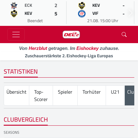
2
-
ECK
KEV
5
-
KEV
VIF
Beendet
21.08. 15:00 Uhr
Von
Herzblut
getragen. Im
Eishockey
zuhause.
Zuschauerstärkste 2. Eishockey-Liga Europas
STATISTIKEN
Übersicht
Top-
Spieler
Torhüter
U21
Club
Scorer
CLUBVERGLEICH
SEASONS