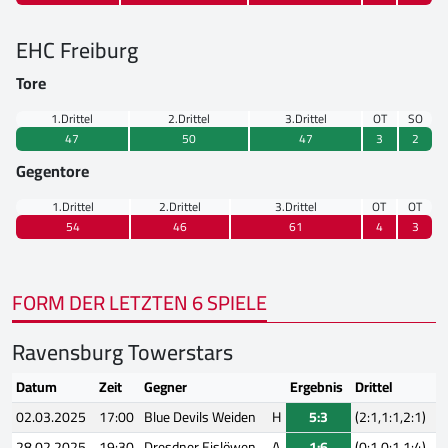
EHC Freiburg
Tore
1.Drittel
2.Drittel
3.Drittel
OT
SO
47
50
47
3
2
Gegentore
1.Drittel
2.Drittel
3.Drittel
OT
OT
54
46
61
4
3
FORM DER LETZTEN 6 SPIELE
Ravensburg Towerstars
Datum
Zeit
Gegner
Ergebnis
Drittel
02.03.2025
17:00
Blue Devils Weiden
H
5:3
(2:1,1:1,2:1)
28.02.2025
19:30
Dresdner Eislöwen
A
1:6
(0:1,0:1,1:4)