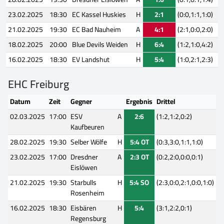
23.02.2025
18:30
EC Kassel Huskies
H
2:1
(0:0,1:1,1:0)
21.02.2025
19:30
EC Bad Nauheim
A
4:1
(2:1,0:0,2:0)
18.02.2025
20:00
Blue Devils Weiden
H
6:4
(1:2,1:0,4:2)
16.02.2025
18:30
EV Landshut
H
5:4
(1:0,2:1,2:3)
EHC Freiburg
Datum
Zeit
Gegner
Ergebnis
Drittel
02.03.2025
17:00
ESV
A
2:6
(1:2,1:2,0:2)
Kaufbeuren
28.02.2025
19:30
Selber Wölfe
H
5:4 OT
(0:3,3:0,1:1,1:0)
23.02.2025
17:00
Dresdner
A
2:3 OT
(0:2,2:0,0:0,0:1)
Eislöwen
21.02.2025
19:30
Starbulls
H
5:4 SO
(2:3,0:0,2:1,0:0,1:0)
Rosenheim
16.02.2025
18:30
Eisbären
H
5:4
(3:1,2:2,0:1)
Regensburg