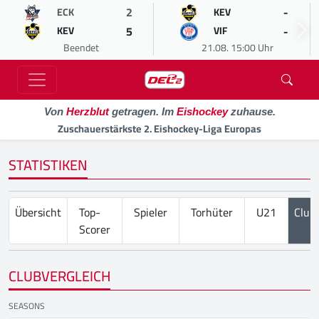
2
-
ECK
KEV
5
-
KEV
VIF
Beendet
21.08. 15:00 Uhr
Von
Herzblut
getragen. Im
Eishockey
zuhause.
Zuschauerstärkste 2. Eishockey-Liga Europas
STATISTIKEN
Übersicht
Top-
Spieler
Torhüter
U21
Club
Scorer
CLUBVERGLEICH
SEASONS