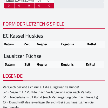
1.Drittel
2.Drittel
3.Drittel
OT
OT
0
0
0
0
0
FORM DER LETZTEN 6 SPIELE
EC Kassel Huskies
Datum
Zeit
Gegner
Ergebnis
Drittel
Lausitzer Füchse
Datum
Zeit
Gegner
Ergebnis
Drittel
LEGENDE
Vergleich bezieht sich nur auf die ausgewählte Runde!
S2 = Siege mit 2 Punkte (nach Verlängerung oder nach Penalty)
S1 = Niederlage mit 1 Punkt (nach Verlängerung oder nach Penalty)
∅ = Durschnitt des jeweiligen Bereich (Bei Zuschauer zählen die
Heimspiele)