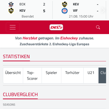
2
-
ECK
KEV
5
-
KEV
VIF
Beendet
21.08. 15:00 Uhr
Von
Herzblut
getragen. Im
Eishockey
zuhause.
Zuschauerstärkste 2. Eishockey-Liga Europas
STATISTIKEN
Übersicht
Top-
Spieler
Torhüter
U21
Club
Scorer
CLUBVERGLEICH
SEASONS