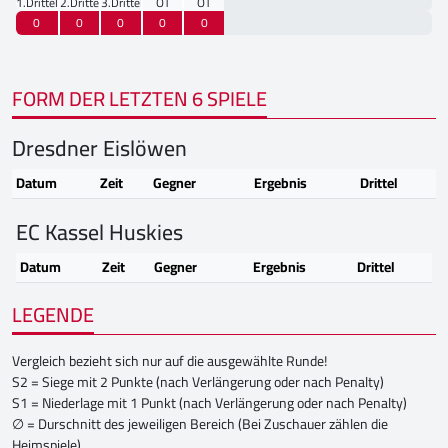
1.Drittel
2.Drittel
3.Drittel
OT
OT
0
0
0
0
0
FORM DER LETZTEN 6 SPIELE
Dresdner Eislöwen
Datum
Zeit
Gegner
Ergebnis
Drittel
EC Kassel Huskies
Datum
Zeit
Gegner
Ergebnis
Drittel
LEGENDE
Vergleich bezieht sich nur auf die ausgewählte Runde!
S2 = Siege mit 2 Punkte (nach Verlängerung oder nach Penalty)
S1 = Niederlage mit 1 Punkt (nach Verlängerung oder nach Penalty)
∅ = Durschnitt des jeweiligen Bereich (Bei Zuschauer zählen die
Heimspiele)