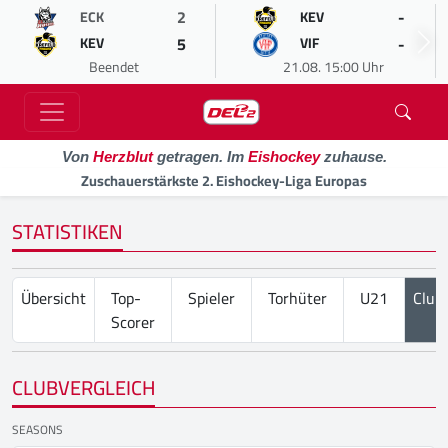
2
-
ECK
KEV
5
-
KEV
VIF
Beendet
21.08. 15:00 Uhr
Von
Herzblut
getragen. Im
Eishockey
zuhause.
Zuschauerstärkste 2. Eishockey-Liga Europas
STATISTIKEN
Übersicht
Top-
Spieler
Torhüter
U21
Club
Scorer
CLUBVERGLEICH
SEASONS