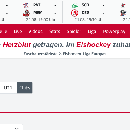
-
-
-
RVT
SCB
-
-
-
MEM
DEG
 Uhr
21.08. 19:00 Uhr
21.08. 19:30 Uhr
21.
elle
Live
Videos
Stats
Spieler
Liga
Powerplay
n
Herzblut
getragen. Im
Eishockey
zuha
Zuschauerstärkste 2. Eishockey-Liga Europas
U21
Clubs