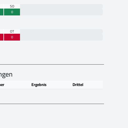
SO
0
OT
0
ngen
ner
Ergebnis
Drittel