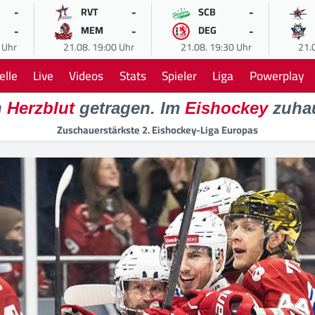
-
-
-
RVT
SCB
-
-
-
MEM
DEG
 Uhr
21.08. 19:00 Uhr
21.08. 19:30 Uhr
21.
elle
Live
Videos
Stats
Spieler
Liga
Powerplay
n
Herzblut
getragen. Im
Eishockey
zuha
Zuschauerstärkste 2. Eishockey-Liga Europas