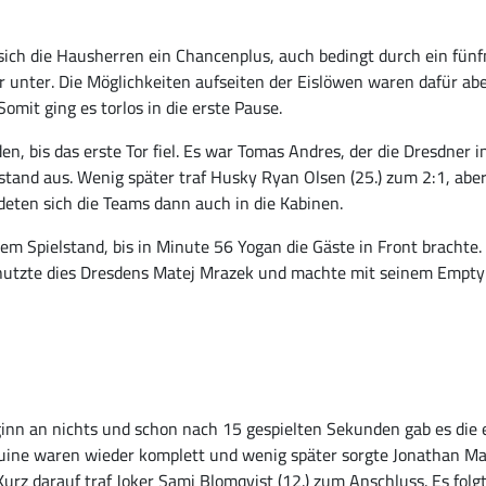
sich die Hausherren ein Chancenplus, auch bedingt durch ein fünf
 unter. Die Möglichkeiten aufseiten der Eislöwen waren dafür ab
omit ging es torlos in die erste Pause.
en, bis das erste Tor fiel. Es war Tomas Andres, der die Dresdner 
lstand aus. Wenig später traf Husky Ryan Olsen (25.) zum 2:1, ab
eten sich die Teams dann auch in die Kabinen.
 dem Spielstand, bis in Minute 56 Yogan die Gäste in Front bracht
h nutzte dies Dresdens Matej Mrazek und machte mit seinem Empty
nn an nichts und schon nach 15 gespielten Sekunden gab es die e
uine waren wieder komplett und wenig später sorgte Jonathan Mats
Kurz darauf traf Joker Sami Blomqvist (12.) zum Anschluss. Es fol