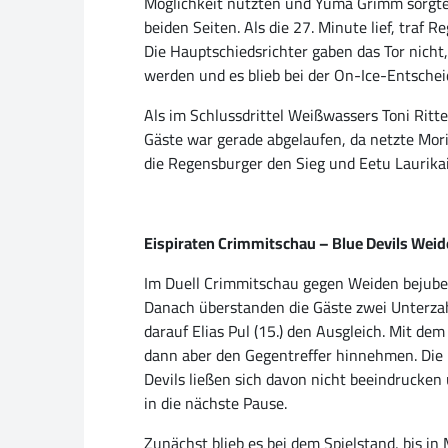
Möglichkeit nutzten und Yuma Grimm sorgte fü
beiden Seiten. Als die 27. Minute lief, traf
Die Hauptschiedsrichter gaben das Tor nicht
werden und es blieb bei der On-Ice-Entscheid
Als im Schlussdrittel Weißwassers Toni Ritte
Gäste war gerade abgelaufen, da netzte Morit
die Regensburger den Sieg und Eetu Laurikai
Eispiraten Crimmitschau – Blue Devils Wei
Im Duell Crimmitschau gegen Weiden bejubelt
Danach überstanden die Gäste zwei Unterzah
darauf Elias Pul (15.) den Ausgleich. Mit de
dann aber den Gegentreffer hinnehmen. Die H
Devils ließen sich davon nicht beeindrucken
in die nächste Pause.
Zunächst blieb es bei dem Spielstand, bis i