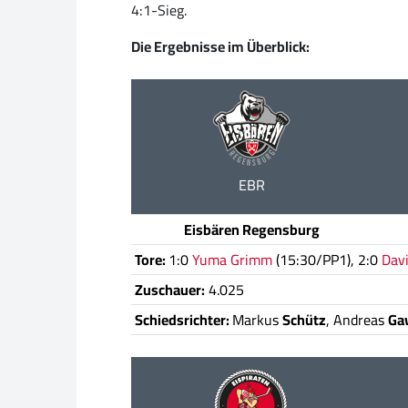
4:1-Sieg.
Die Ergebnisse im Überblick:
EBR
Eisbären Regensburg
Tore:
1:0
Yuma Grimm
(15:30/PP1), 2:0
Dav
Zuschauer:
4.025
Schiedsrichter:
Markus
Schütz
, Andreas
Ga