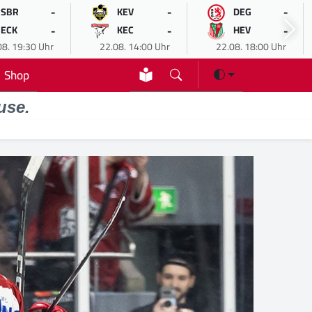
-
-
-
SBR
KEV
DEG
-
-
-
ECK
KEC
HEV
08. 19:30 Uhr
22.08. 14:00 Uhr
22.08. 18:00 Uhr
Shop
use.