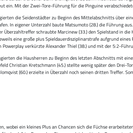
t ein. Mit der Zwei-Tore-Führung für die Pinguine verabschiedete
agierten die Seidenstädter zu Beginn des Mittelabschnitts über 
afen. In eigener Unterzahl baute Matsumoto (28.) die Führung au
er Überzahltreffer schraubte Marcinew (33.) den Spielstand in die
eweils eine große plus Spieldauerdisziplinarstrafe aufgrund ein
 Powerplay verkürzte Alexander Thiel (38.) und mit der 5:2-Führun
 agierten die Hausherren zu Beginn des letzten Abschnitts mit ei
efeld Christian Kretschmann (45.) stellte wenig später den Drei-
lomqvist (60.) erzielte in Überzahl noch seinen dritten Treffer. So
, wobei ein kleines Plus an Chancen sich die Füchse erarbeiteten