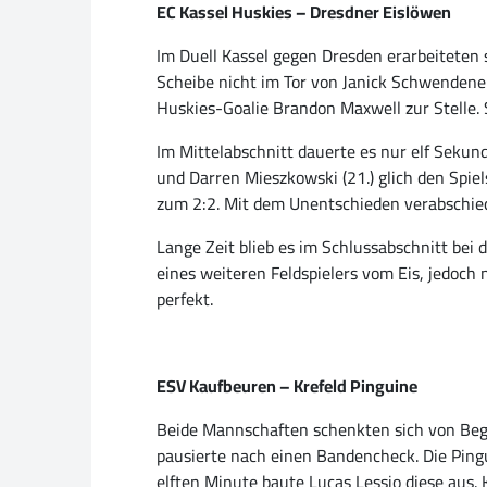
EC Kassel Huskies – Dresdner Eislöwen
Im Duell Kassel gegen Dresden erarbeiteten 
Scheibe nicht im Tor von Janick Schwendener
Huskies-Goalie Brandon Maxwell zur Stelle. S
Im Mittelabschnitt dauerte es nur elf Sekund
und Darren Mieszkowski (21.) glich den Spie
zum 2:2. Mit dem Unentschieden verabschied
Lange Zeit blieb es im Schlussabschnitt bei
eines weiteren Feldspielers vom Eis, jedoc
perfekt.
ESV Kaufbeuren – Krefeld Pinguine
Beide Mannschaften schenkten sich von Begi
pausierte nach einen Bandencheck. Die Ping
elften Minute baute Lucas Lessio diese aus. 