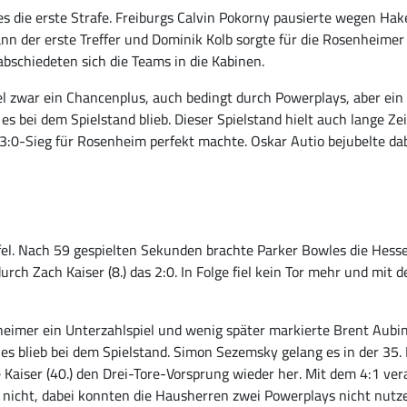
es die erste Strafe. Freiburgs Calvin Pokorny pausierte wegen Ha
ann der erste Treffer und Dominik Kolb sorgte für die Rosenheimer 
bschiedeten sich die Teams in die Kabinen.
tel zwar ein Chancenplus, auch bedingt durch Powerplays, aber ein 
es bei dem Spielstand blieb. Dieser Spielstand hielt auch lange Zei
3:0-Sieg für Rosenheim perfekt machte. Oskar Autio bejubelte da
fel. Nach 59 gespielten Sekunden brachte Parker Bowles die Hesse
rch Zach Kaiser (8.) das 2:0. In Folge fiel kein Tor mehr und mit
eimer ein Unterzahlspiel und wenig später markierte Brent Aubin 
 es blieb bei dem Spielstand. Simon Sezemsky gelang es in der 35. 
te Kaiser (40.) den Drei-Tore-Vorsprung wieder her. Mit dem 4:1 ver
d nicht, dabei konnten die Hausherren zwei Powerplays nicht nutz