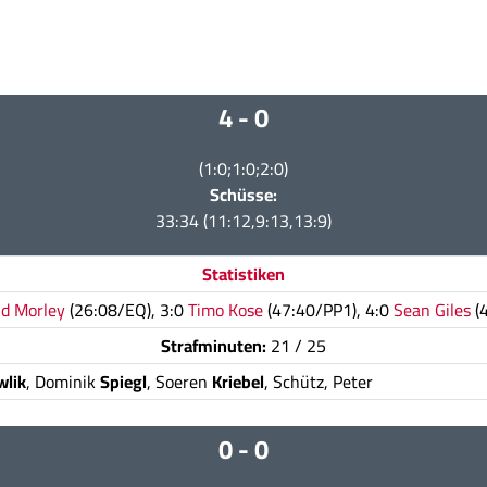
4 - 0
(1:0;1:0;2:0)
Schüsse:
33:34 (11:12,9:13,13:9)
Statistiken
id Morley
(26:08/EQ), 3:0
Timo Kose
(47:40/PP1), 4:0
Sean Giles
(
Strafminuten:
21 / 25
wlik
, Dominik
Spiegl
, Soeren
Kriebel
, Schütz, Peter
0 - 0