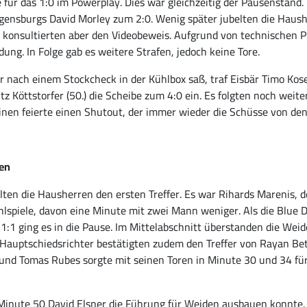
r das 1:0 im Powerplay. Dies war gleichzeitig der Pausenstand. Im
 Regensburgs David Morley zum 2:0. Wenig später jubelten die Haus
, konsultierten aber den Videobeweis. Aufgrund von technischen 
ung. In Folge gab es weitere Strafen, jedoch keine Tore.
r nach einem Stockcheck in der Kühlbox saß, traf Eisbär Timo Kose
z Köttstorfer (50.) die Scheibe zum 4:0 ein. Es folgten noch weite
nen feierte einen Shutout, der immer wieder die Schüsse von den 
den
en die Hausherren den ersten Treffer. Es war Rihards Marenis, der
lspiele, davon eine Minute mit zwei Mann weniger. Als die Blue D
m 1:1 ging es in die Pause. Im Mittelabschnitt überstanden die We
auptschiedsrichter bestätigten zudem den Treffer von Rayan Bett
 und Tomas Rubes sorgte mit seinen Toren in Minute 30 und 34 für
n Minute 50 David Elsner die Führung für Weiden ausbauen konnte