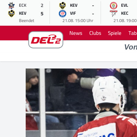
2
-
ECK
KEV
EVL
5
-
KEV
VIF
KEC
Beendet
21.08. 15:00 Uhr
21.08. 19:00
News
Clubs
Spiele
Tab
Vo