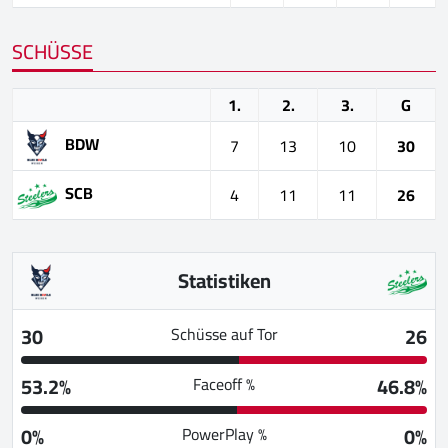
SCHÜSSE
1.
2.
3.
G
BDW
7
13
10
30
SCB
4
11
11
26
Statistiken
30
26
Schüsse auf Tor
53.2%
46.8%
Faceoff %
0%
0%
PowerPlay %