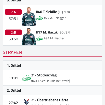
#40 T. Schüle
2:
4
(EQ /EN)
#77 A. Uplegger
57:51
#17 M. Racuk
2:
5
(EQ /EN)
#91 M. Fischer
58:58
STRAFEN
1. Drittel
2' -
Stockschlag
18:01
#40 T. Schüle
(Kleine Strafe)
2. Drittel
2' -
Übertriebene Härte
27:42