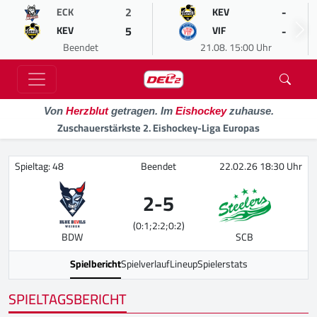
2
-
ECK
KEV
5
-
KEV
VIF
Beendet
21.08. 15:00 Uhr
Von
Herzblut
getragen. Im
Eishockey
zuhause.
Zuschauerstärkste 2. Eishockey-Liga Europas
Spieltag: 48
Beendet
22.02.26 18:30 Uhr
2
-
5
(0:1;2:2;0:2)
BDW
SCB
Spielbericht
Spielverlauf
Lineup
Spielerstats
SPIELTAGSBERICHT