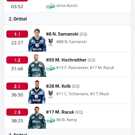
ohne Assist
03:52
2. Drittel
#8 N. Samanski
1
:1
(EQ)
#88 N. Samanski
22:27
#55 M. Hochreither
1:
2
(EQ)
#15 F. Reisnecker, #17 M. Racuk
31:46
#28 M. Kolb
2
:2
(EQ)
#71 C. Schiemenz, #3 T. Muck
36:50
#17 M. Racuk
2:
3
(EQ)
#9 B. Kemp
38:25
3. Drittel