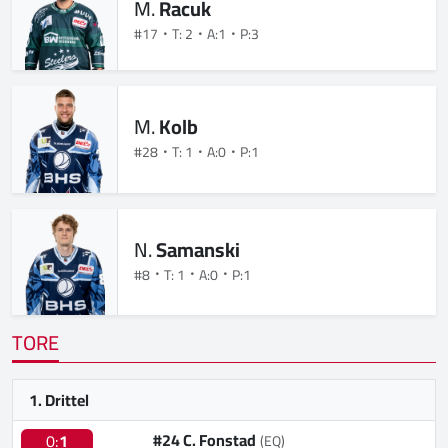
M.
Racuk
#17
T: 2
A:1
P:3
M.
Kolb
#28
T: 1
A:0
P:1
N.
Samanski
#8
T: 1
A:0
P:1
TORE
1. Drittel
#24 C. Fonstad
0:
1
(EQ)