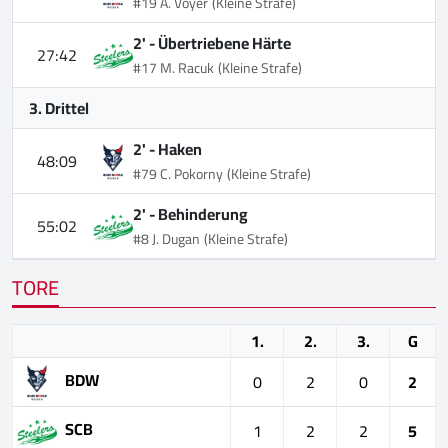
#19 A. Voyer
(Kleine Strafe)
2' -
Übertriebene Härte
27:42
#17 M. Racuk
(Kleine Strafe)
3. Drittel
2' -
Haken
48:09
#79 C. Pokorny
(Kleine Strafe)
2' -
Behinderung
55:02
#8 J. Dugan
(Kleine Strafe)
TORE
1.
2.
3.
G
BDW
0
2
0
2
SCB
1
2
2
5