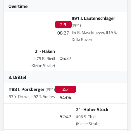
Overtime
#91 J. Lautenschlager
2:
3
(PP1)
08:27
#4 B. Maschmeyer, #19 S.
Della Rovere
2' -
Haken
06:37
#75 B. Riedl
(Kleine Strafe)
3. Drittel
#88 J. Porsberger
2
:2
(PP1)
#53 Y. Drews, #92 T. Andres
54:04
2' -
Hoher Stock
52:47
#96 S. Thiel
(Kleine Strafe)