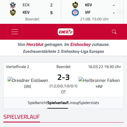
2
-
ECK
KEV
5
-
KEV
VIF
Beendet
21.08. 15:00 Uhr
Von
Herzblut
getragen. Im
Eishockey
zuhause.
Zuschauerstärkste 2. Eishockey-Liga Europas
Viertelfinale 2
Beendet
16.03.22 19:30 Uhr
2
-
3
(1:2;0:0;1:0/0:1)
DRE
HNF
OT
Spielbericht
Spielverlauf
Lineup
Spielerstats
SPIELVERLAUF