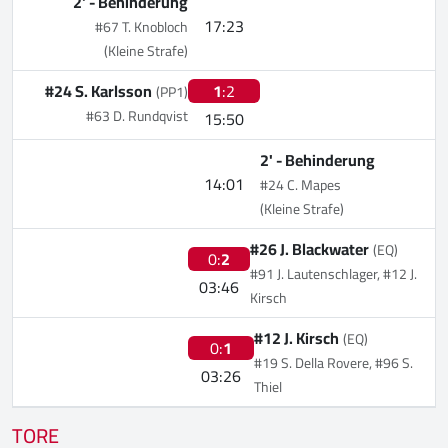
2' -
Behinderung
17:23
#67 T. Knobloch
(Kleine Strafe)
#24 S. Karlsson
1
:2
(PP1)
#63 D. Rundqvist
15:50
2' -
Behinderung
14:01
#24 C. Mapes
(Kleine Strafe)
#26 J. Blackwater
(EQ)
0:
2
#91 J. Lautenschlager, #12 J.
03:46
Kirsch
#12 J. Kirsch
(EQ)
0:
1
#19 S. Della Rovere, #96 S.
03:26
Thiel
TORE