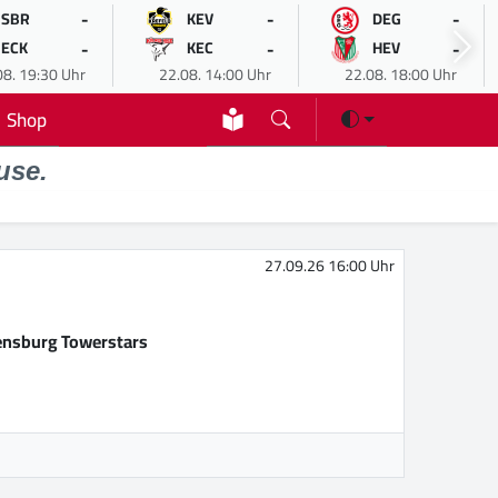
-
-
-
SBR
KEV
DEG
-
-
-
ECK
KEC
HEV
08. 19:30 Uhr
22.08. 14:00 Uhr
22.08. 18:00 Uhr
Shop
use.
27.09.26 16:00 Uhr
nsburg Towerstars