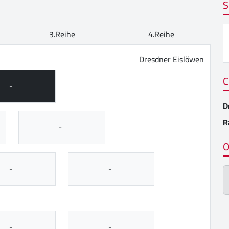
S
3.Reihe
4.Reihe
Dresdner Eislöwen
C
-
D
R
-
O
-
-
-
-