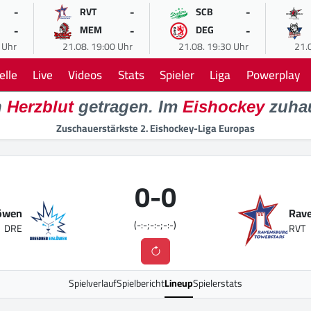
-
-
-
RVT
SCB
-
-
-
MEM
DEG
 Uhr
21.08. 19:00 Uhr
21.08. 19:30 Uhr
21.
elle
Live
Videos
Stats
Spieler
Liga
Powerplay
n
Herzblut
getragen. Im
Eishockey
zuha
Zuschauerstärkste 2. Eishockey-Liga Europas
0
-
0
löwen
Rave
(-:-;-:-;-:-)
DRE
RVT
Spielverlauf
Spielbericht
Lineup
Spielerstats