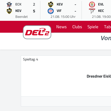
2
-
ECK
KEV
EVL
5
-
KEV
VIF
KEC
Beendet
21.08. 15:00 Uhr
21.08. 19:00
News
Clubs
Spiele
Tab
Vo
Spieltag: 4
Dresdner Eis