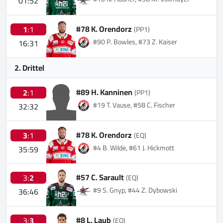
01:52
#78 K. Orendorz
1
:1
(PP1)
#90 P. Bowles, #73 Z. Kaiser
16:31
2. Drittel
#89 H. Kanninen
2
:1
(PP1)
#19 T. Vause, #58 C. Fischer
32:32
#78 K. Orendorz
3
:1
(EQ)
#4 B. Wilde, #61 J. Hickmott
35:59
#57 C. Sarault
3:
2
(EQ)
#9 S. Gnyp, #44 Z. Dybowski
36:46
#8 L. Laub
3:
3
(EQ)