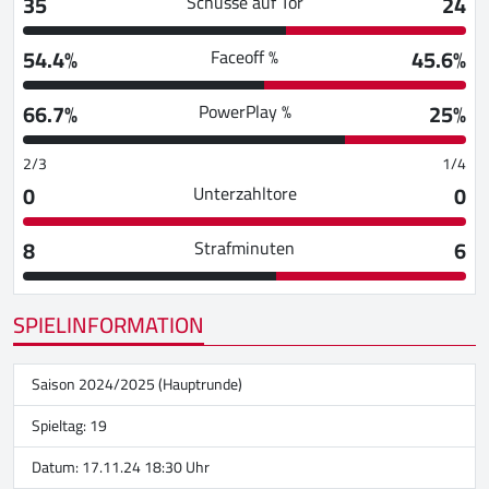
35
24
Schüsse auf Tor
54.4%
45.6%
Faceoff %
66.7%
25%
PowerPlay %
2/3
1/4
0
0
Unterzahltore
8
6
Strafminuten
SPIELINFORMATION
Saison 2024/2025 (Hauptrunde)
Spieltag: 19
Datum: 17.11.24 18:30 Uhr