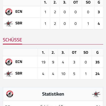
1.
2.
3.
OT
SO
G
ECN
1
2
0
0
0
3
SBR
1
2
0
0
1
4
SCHÜSSE
1.
2.
3.
OT
SO
G
ECN
19
9
4
3
0
35
SBR
4
4
10
5
1
24
Statistiken