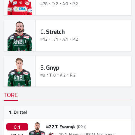
#78
T: 2
A:0
P:2
C.
Stretch
#12
T: 1
A:1
P:2
S.
Gnyp
#9
T: 0
A:2
P:2
TORE
1. Drittel
#22 T. Ewanyk
0:
1
(PP1)
#10 N. Hauner, #98 M. Vollmayer