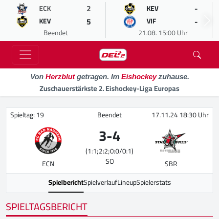
2
-
ECK
KEV
5
-
KEV
VIF
Beendet
21.08. 15:00 Uhr
Von
Herzblut
getragen. Im
Eishockey
zuhause.
Zuschauerstärkste 2. Eishockey-Liga Europas
Spieltag: 19
Beendet
17.11.24 18:30 Uhr
3
-
4
(1:1;2:2;0:0/0:1)
SO
ECN
SBR
Spielbericht
Spielverlauf
Lineup
Spielerstats
SPIELTAGSBERICHT