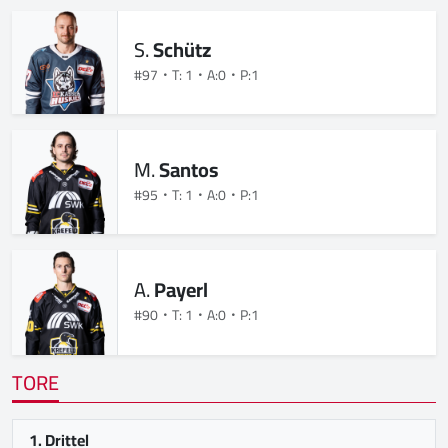
S.
Schütz
#97
T: 1
A:0
P:1
M.
Santos
#95
T: 1
A:0
P:1
A.
Payerl
#90
T: 1
A:0
P:1
TORE
1. Drittel