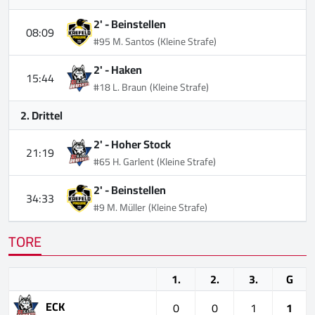
2' -
Beinstellen
08:09
#95 M. Santos
(Kleine Strafe)
2' -
Haken
15:44
#18 L. Braun
(Kleine Strafe)
2. Drittel
2' -
Hoher Stock
21:19
#65 H. Garlent
(Kleine Strafe)
2' -
Beinstellen
34:33
#9 M. Müller
(Kleine Strafe)
TORE
1.
2.
3.
G
ECK
0
0
1
1