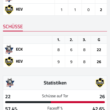
KEV
1
1
0
2
SCHÜSSE
1.
2.
3.
G
ECK
8
6
8
22
KEV
9
9
8
26
Statistiken
22
26
Schüsse auf Tor
57.4%
42.6%
Faceoff %