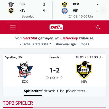
2
-
ECK
KEV
5
-
KEV
VIF
Beendet
21.08. 15:00 Uhr
Von
Herzblut
getragen. Im
Eishockey
zuhause.
Zuschauerstärkste 2. Eishockey-Liga Europas
Spieltag: 36
Beendet
18.01.26 17:00 Uhr
1
-
2
(0:1;0:1;1:0)
ECK
KEV
Spielbericht
Spielverlauf
Lineup
Spielerstats
TOP3 SPIELER