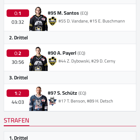
#95 M. Santos
0:
1
(EQ)
#55 D. Vandane, #15 E. Buschmann
03:32
2. Drittel
#90 A. Payerl
0:
2
(EQ)
#44 Z. Dybowski, #29 D. Cerny
30:56
3. Drittel
#97 S. Schütz
1
:2
(EQ)
#17 T. Benson, #89 H. Detsch
44:03
STRAFEN
1. Drittel