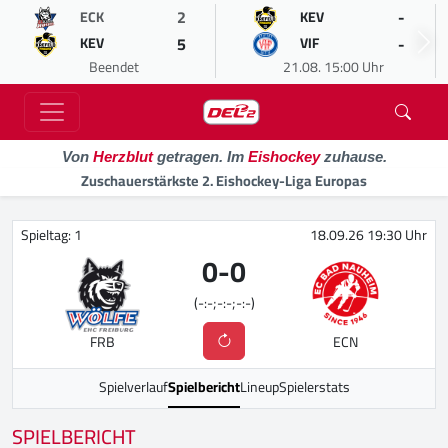
2
-
ECK
KEV
5
-
KEV
VIF
Beendet
21.08. 15:00 Uhr
Von
Herzblut
getragen. Im
Eishockey
zuhause.
Zuschauerstärkste 2. Eishockey-Liga Europas
Spieltag: 1
18.09.26 19:30 Uhr
0
-
0
(-:-;-:-;-:-)
FRB
ECN
Spielverlauf
Spielbericht
Lineup
Spielerstats
SPIELBERICHT