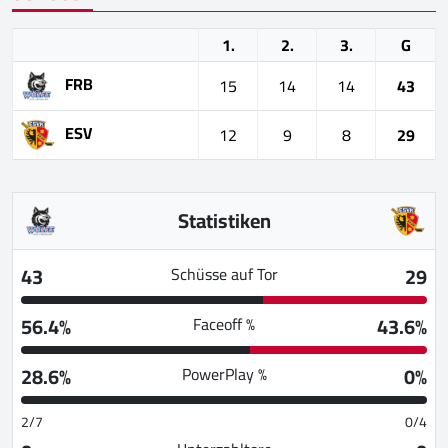
1.
2.
3.
G
FRB
15
14
14
43
ESV
12
9
8
29
Statistiken
43
29
Schüsse auf Tor
56.4%
43.6%
Faceoff %
28.6%
0%
PowerPlay %
2/7
0/4