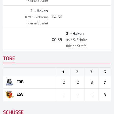
(Kleine Strafe)
2' -
Haken
04:56
#79 C. Pokorny
(Kleine Strafe)
2' -
Haken
00:35
#97 S. Schütz
(Kleine Strafe)
TORE
1.
2.
3.
G
FRB
2
2
3
7
ESV
1
1
1
3
SCHÜSSE