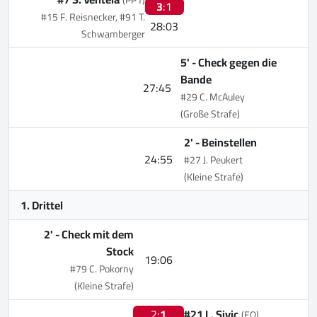
3
:1
#15 F. Reisnecker, #91 T.
28:03
Schwamberger
5' -
Check gegen die
Bande
27:45
#29 C. McAuley
(Große Strafe)
2' -
Beinstellen
24:55
#27 J. Peukert
(Kleine Strafe)
1. Drittel
2' -
Check mit dem
Stock
19:06
#79 C. Pokorny
(Kleine Strafe)
2:
1
#21 L. Sivic
(EQ)