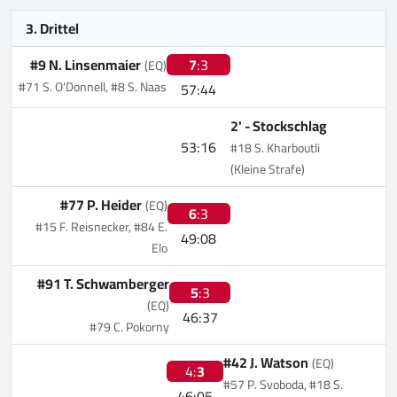
3. Drittel
#9 N. Linsenmaier
7
:3
(EQ)
#71 S. O'Donnell, #8 S. Naas
57:44
2' -
Stockschlag
53:16
#18 S. Kharboutli
(Kleine Strafe)
#77 P. Heider
(EQ)
6
:3
#15 F. Reisnecker, #84 E.
49:08
Elo
#91 T. Schwamberger
5
:3
(EQ)
46:37
#79 C. Pokorny
#42 J. Watson
(EQ)
4:
3
#57 P. Svoboda, #18 S.
46:05