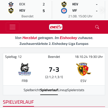
2
-
ECK
KEV
5
-
KEV
VIF
Beendet
21.08. 15:00 Uhr
Von
Herzblut
getragen. Im
Eishockey
zuhause.
Zuschauerstärkste 2. Eishockey-Liga Europas
Spieltag: 12
Beendet
18.10.24 19:30 Uhr
7
-
3
(2:1;2:1;3:1)
FRB
ESV
Spielbericht
Spielverlauf
Lineup
Spielerstats
SPIELVERLAUF