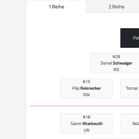
1.Reihe
2.Reihe
Pat
#28
Daniel
Schwaiger
RD
#15
Filip
Reisnecker
Tomas
RW
#18
Samir
Kharboutli
No
LW