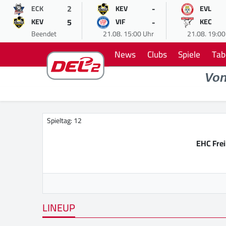
2
-
ECK
KEV
EVL
5
-
KEV
VIF
KEC
Beendet
21.08. 15:00 Uhr
21.08. 19:00
News
Clubs
Spiele
Tab
Vo
Spieltag: 12
EHC Fre
LINEUP