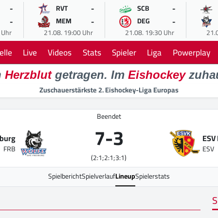
-
-
-
RVT
SCB
-
-
-
MEM
DEG
 Uhr
21.08. 19:00 Uhr
21.08. 19:30 Uhr
21.
elle
Live
Videos
Stats
Spieler
Liga
Powerplay
n
Herzblut
getragen. Im
Eishockey
zuha
Zuschauerstärkste 2. Eishockey-Liga Europas
Beendet
7
-
3
iburg
ESV 
FRB
ESV
(2:1;2:1;3:1)
Spielbericht
Spielverlauf
Lineup
Spielerstats
S