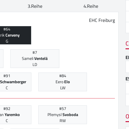
3.Reihe
4.Reihe
EHC Freiburg
#64
rik
Cerveny
G
C
#7
E
Sameli
Ventelä
LD
#91
#84
E
Schwamberger
Eero
Elo
C
LW
#92
#57
O
lan
Yaremko
Přemysl
Svoboda
C
RW