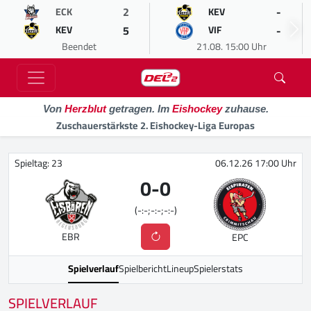
2
-
ECK
KEV
5
-
KEV
VIF
Beendet
21.08. 15:00 Uhr
Von
Herzblut
getragen. Im
Eishockey
zuhause.
Zuschauerstärkste 2. Eishockey-Liga Europas
Spieltag: 23
06.12.26 17:00 Uhr
0
-
0
(-:-;-:-;-:-)
EBR
EPC
Spielverlauf
Spielbericht
Lineup
Spielerstats
SPIELVERLAUF