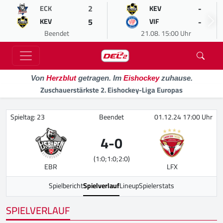
2
-
ECK
KEV
5
-
KEV
VIF
Beendet
21.08. 15:00 Uhr
Von
Herzblut
getragen. Im
Eishockey
zuhause.
Zuschauerstärkste 2. Eishockey-Liga Europas
Spieltag: 23
Beendet
01.12.24 17:00 Uhr
4
-
0
(1:0;1:0;2:0)
EBR
LFX
Spielbericht
Spielverlauf
Lineup
Spielerstats
SPIELVERLAUF