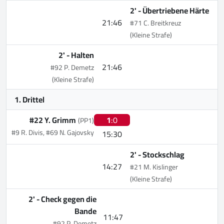
2' -
Übertriebene Härte
21:46
#71 C. Breitkreuz
(Kleine Strafe)
2' -
Halten
21:46
#92 P. Demetz
(Kleine Strafe)
1. Drittel
#22 Y. Grimm
1
:0
(PP1)
#9 R. Divis, #69 N. Gajovsky
15:30
2' -
Stockschlag
14:27
#21 M. Kislinger
(Kleine Strafe)
2' -
Check gegen die
Bande
11:47
#92 P. Demetz