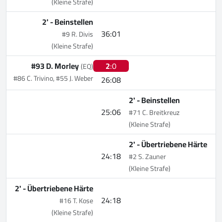
(Kleine Strafe)
2' -
Beinstellen
36:01
#9 R. Divis
(Kleine Strafe)
#93 D. Morley
2
:0
(EQ)
#86 C. Trivino, #55 J. Weber
26:08
2' -
Beinstellen
25:06
#71 C. Breitkreuz
(Kleine Strafe)
2' -
Übertriebene Härte
24:18
#2 S. Zauner
(Kleine Strafe)
2' -
Übertriebene Härte
24:18
#16 T. Kose
(Kleine Strafe)