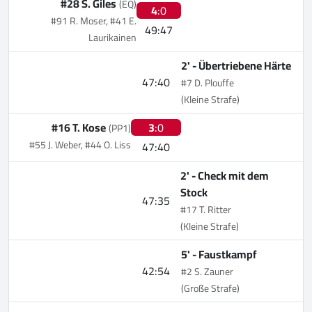
#28 S. Giles
(EQ)
4
:0
#91 R. Moser, #41 E.
49:47
Laurikainen
2' -
Übertriebene Härte
47:40
#7 D. Plouffe
(Kleine Strafe)
#16 T. Kose
3
:0
(PP1)
#55 J. Weber, #44 O. Liss
47:40
2' -
Check mit dem
Stock
47:35
#17 T. Ritter
(Kleine Strafe)
5' -
Faustkampf
42:54
#2 S. Zauner
(Große Strafe)