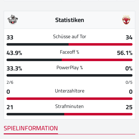
Statistiken
33
34
Schüsse auf Tor
43.9%
56.1%
Faceoff %
33.3%
0%
PowerPlay %
2/6
0/5
0
0
Unterzahltore
21
25
Strafminuten
SPIELINFORMATION