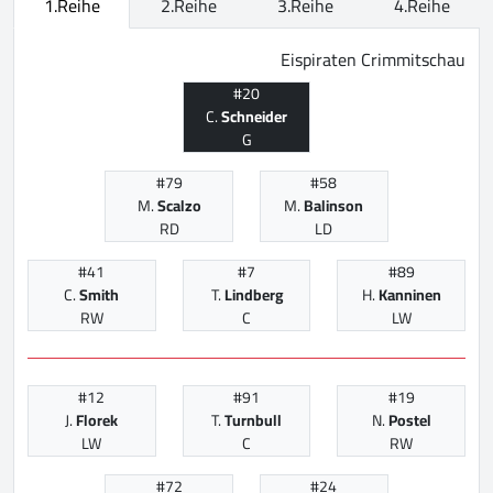
1.Reihe
2.Reihe
3.Reihe
4.Reihe
Eispiraten Crimmitschau
#20
C.
Schneider
G
#79
#58
M.
Scalzo
M.
Balinson
RD
LD
#41
#7
#89
C.
Smith
T.
Lindberg
H.
Kanninen
RW
C
LW
#12
#91
#19
J.
Florek
T.
Turnbull
N.
Postel
LW
C
RW
#72
#24