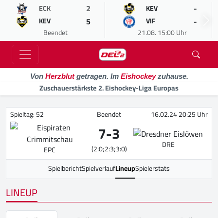
2
-
ECK
KEV
5
-
KEV
VIF
Beendet
21.08. 15:00 Uhr
Von
Herzblut
getragen. Im
Eishockey
zuhause.
Zuschauerstärkste 2. Eishockey-Liga Europas
Spieltag: 52
Beendet
16.02.24 20:25 Uhr
7
-
3
DRE
(2:0;2:3;3:0)
EPC
Spielbericht
Spielverlauf
Lineup
Spielerstats
LINEUP