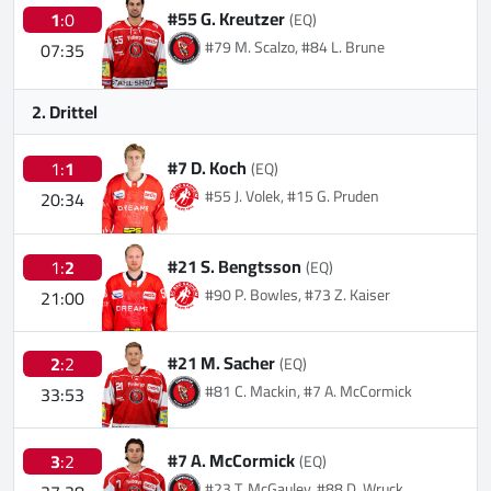
#55 G. Kreutzer
1
:0
(EQ)
#79 M. Scalzo, #84 L. Brune
07:35
2. Drittel
#7 D. Koch
1:
1
(EQ)
#55 J. Volek, #15 G. Pruden
20:34
#21 S. Bengtsson
1:
2
(EQ)
#90 P. Bowles, #73 Z. Kaiser
21:00
#21 M. Sacher
2
:2
(EQ)
#81 C. Mackin, #7 A. McCormick
33:53
#7 A. McCormick
3
:2
(EQ)
#23 T. McGauley, #88 D. Wruck