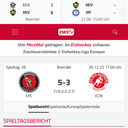
2
-
ECK
KEV
5
-
KEV
VIF
Beendet
21.08. 15:00 Uhr
Von
Herzblut
getragen. Im
Eishockey
zuhause.
Zuschauerstärkste 2. Eishockey-Liga Europas
Spieltag: 28
Beendet
26.12.25 17:00 Uhr
5
-
3
(1:0;2:2;2:1)
EPC
ECN
Spielbericht
Spielverlauf
Lineup
Spielerstats
SPIELTAGSBERICHT