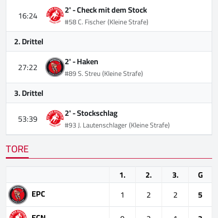
2' -
Check mit dem Stock
16:24
#58 C. Fischer
(Kleine Strafe)
2. Drittel
2' -
Haken
27:22
#89 S. Streu
(Kleine Strafe)
3. Drittel
2' -
Stockschlag
53:39
#93 J. Lautenschlager
(Kleine Strafe)
TORE
1.
2.
3.
G
EPC
1
2
2
5
ECN