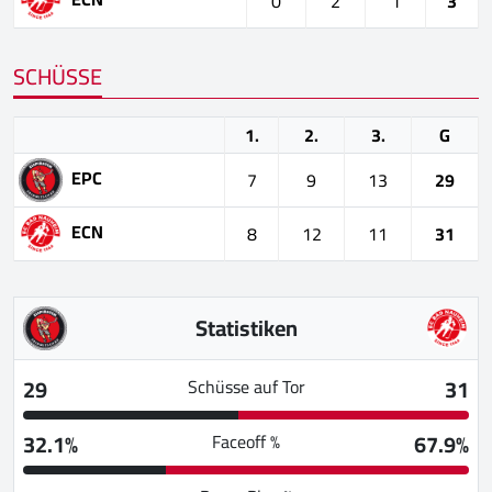
0
2
1
3
SCHÜSSE
1.
2.
3.
G
EPC
7
9
13
29
ECN
8
12
11
31
Statistiken
29
31
Schüsse auf Tor
32.1%
67.9%
Faceoff %