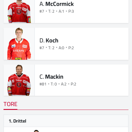
A.
McCormick
#7
T: 2
A:1
P:3
D.
Koch
#7
T: 2
A:0
P:2
C.
Mackin
#81
T: 0
A:2
P:2
TORE
1. Drittel