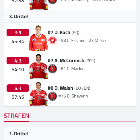
37:38
3. Drittel
#7 D. Koch
3:
3
(EQ)
#58 C. Fischer, #23 M. Erk
46:34
#7 A. McCormick
4
:3
(PP1)
#81 C. Mackin
54:10
#8 D. Walsh
5
:3
(EQ /EN)
#75 D. Shevyrin
57:45
STRAFEN
1. Drittel