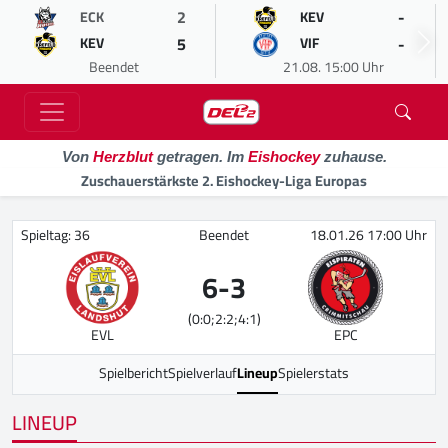
2
-
ECK
KEV
5
-
KEV
VIF
Beendet
21.08. 15:00 Uhr
Von
Herzblut
getragen. Im
Eishockey
zuhause.
Zuschauerstärkste 2. Eishockey-Liga Europas
Spieltag: 36
Beendet
18.01.26 17:00 Uhr
6
-
3
(0:0;2:2;4:1)
EVL
EPC
Spielbericht
Spielverlauf
Lineup
Spielerstats
LINEUP