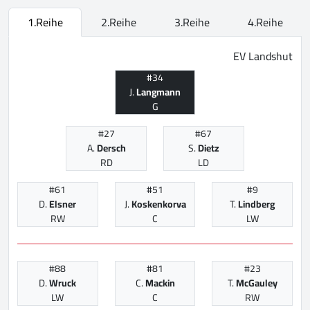
1.Reihe
2.Reihe
3.Reihe
4.Reihe
EV Landshut
#34
J.
Langmann
G
#27
#67
A.
Dersch
S.
Dietz
RD
LD
#61
#51
#9
D.
Elsner
J.
Koskenkorva
T.
Lindberg
RW
C
LW
#88
#81
#23
D.
Wruck
C.
Mackin
T.
McGauley
LW
C
RW