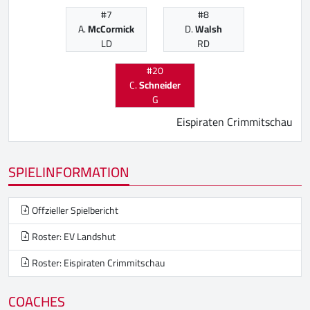
#7
#8
A.
McCormick
D.
Walsh
LD
RD
#20
C.
Schneider
G
Eispiraten Crimmitschau
SPIELINFORMATION
Offzieller Spielbericht
Roster: EV Landshut
Roster: Eispiraten Crimmitschau
COACHES