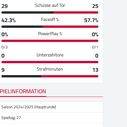
29
25
Schüsse auf Tor
42.3%
57.7%
Faceoff %
0%
0%
PowerPlay %
0/3
0/1
0
0
Unterzahltore
9
13
Strafminuten
PIELINFORMATION
Saison 2024/2025 (Hauptrunde)
Spieltag: 27