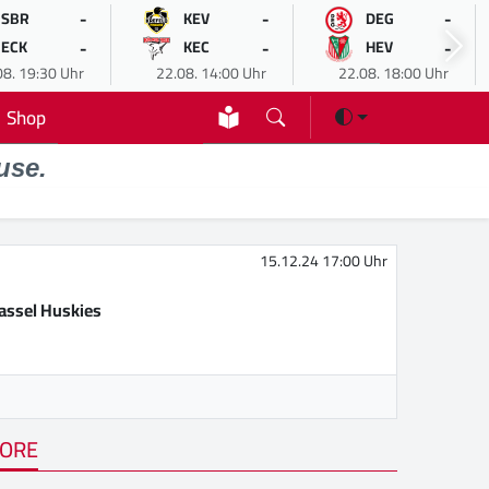
-
-
-
SBR
KEV
DEG
-
-
-
ECK
KEC
HEV
08. 19:30 Uhr
22.08. 14:00 Uhr
22.08. 18:00 Uhr
Shop
use.
15.12.24 17:00 Uhr
assel Huskies
ORE