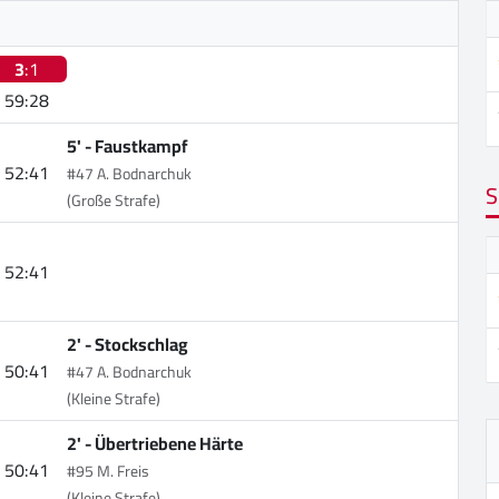
3
:1
59:28
5' -
Faustkampf
52:41
#47 A. Bodnarchuk
S
(Große Strafe)
52:41
2' -
Stockschlag
50:41
#47 A. Bodnarchuk
(Kleine Strafe)
2' -
Übertriebene Härte
50:41
#95 M. Freis
(Kleine Strafe)