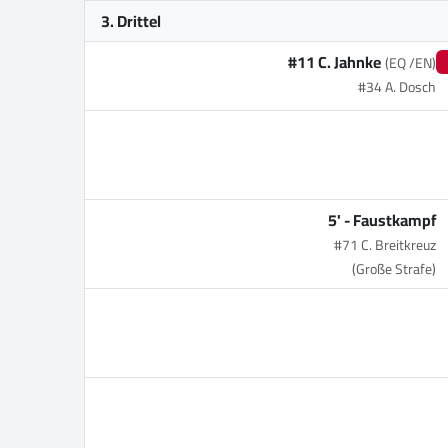
3. Drittel
#11 C. Jahnke
(EQ /EN)
#34 A. Dosch
5' -
Faustkampf
#71 C. Breitkreuz
(Große Strafe)