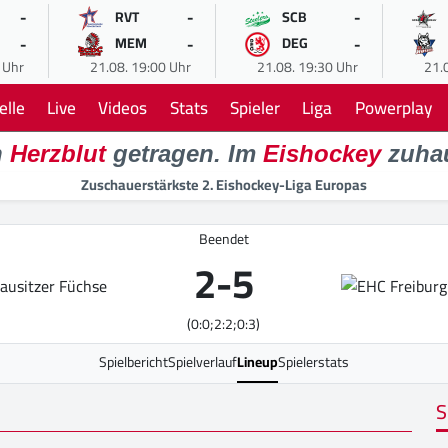
-
-
-
RVT
SCB
-
-
-
MEM
DEG
 Uhr
21.08. 19:00 Uhr
21.08. 19:30 Uhr
21.
elle
Live
Videos
Stats
Spieler
Liga
Powerplay
n
Herzblut
getragen. Im
Eishockey
zuha
Zuschauerstärkste 2. Eishockey-Liga Europas
Beendet
2
-
5
(0:0;2:2;0:3)
Spielbericht
Spielverlauf
Lineup
Spielerstats
S