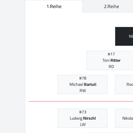
1.Reihe
2.Reihe
Ni
#17
Toni
Ritter
RD
#78
Michael
Bartuli
Ro
RW
#73
Ludwig
Nirschl
Nikol
LW