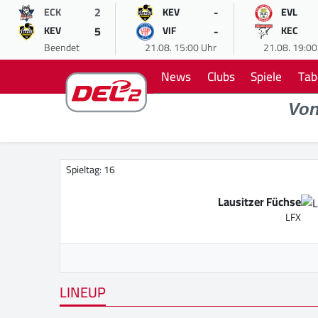
2
-
ECK
KEV
EVL
5
-
KEV
VIF
KEC
Beendet
21.08. 15:00 Uhr
21.08. 19:00
News
Clubs
Spiele
Tab
Vo
Spieltag: 16
Lausitzer Füchse
LFX
LINEUP