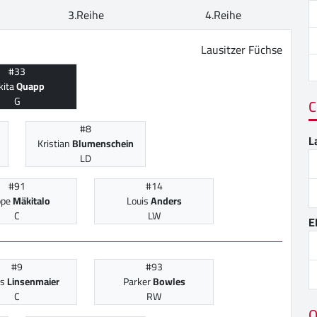
3.Reihe
4.Reihe
Lausitzer Füchse
#33
kita
Quapp
G
C
#8
L
Kristian
Blumenschein
LD
#91
#14
ope
Mäkitalo
Louis
Anders
C
LW
E
#9
#93
as
Linsenmaier
Parker
Bowles
C
RW
O