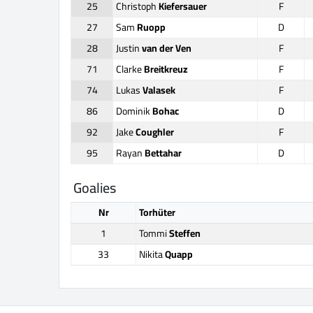
25
Christoph
Kiefersauer
F
27
Sam
Ruopp
D
28
Justin
van der Ven
F
71
Clarke
Breitkreuz
F
74
Lukas
Valasek
F
86
Dominik
Bohac
D
92
Jake
Coughler
F
95
Rayan
Bettahar
D
Goalies
Nr
Torhüter
1
Tommi
Steffen
33
Nikita
Quapp