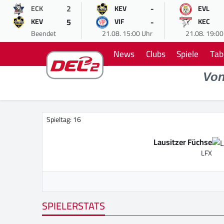
2
-
ECK
KEV
EVL
5
-
KEV
VIF
KEC
Beendet
21.08. 15:00 Uhr
21.08. 19:00
News
Clubs
Spiele
Tab
Vo
Spieltag: 16
Lausitzer Füchse
LFX
SPIELERSTATS