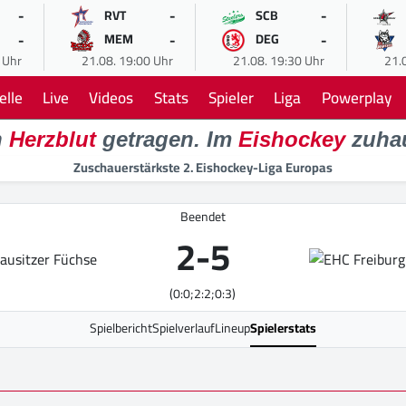
-
-
-
RVT
SCB
-
-
-
MEM
DEG
 Uhr
21.08. 19:00 Uhr
21.08. 19:30 Uhr
21.
elle
Live
Videos
Stats
Spieler
Liga
Powerplay
n
Herzblut
getragen. Im
Eishockey
zuha
Zuschauerstärkste 2. Eishockey-Liga Europas
Beendet
2
-
5
(0:0;2:2;0:3)
Spielbericht
Spielverlauf
Lineup
Spielerstats