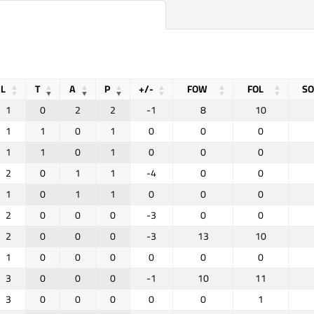
L
T
A
P
+/-
FOW
FOL
S
1
0
2
2
-1
8
10
1
1
0
1
0
0
0
1
1
0
1
0
0
0
2
0
1
1
-4
0
0
1
0
1
1
0
0
0
2
0
0
0
-3
0
0
2
0
0
0
-3
13
10
1
0
0
0
0
0
0
3
0
0
0
-1
10
11
3
0
0
0
0
0
1