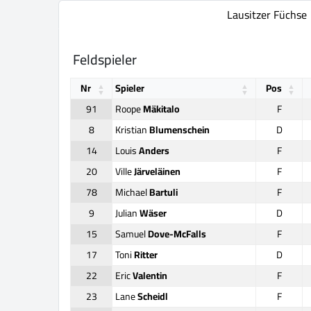
Lausitzer Füchse
Feldspieler
Nr
Spieler
Pos
91
Roope
Mäkitalo
F
8
Kristian
Blumenschein
D
14
Louis
Anders
F
20
Ville
Järveläinen
F
78
Michael
Bartuli
F
9
Julian
Wäser
D
15
Samuel
Dove-McFalls
F
17
Toni
Ritter
D
22
Eric
Valentin
F
23
Lane
Scheidl
F