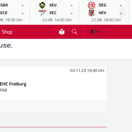
-
-
-
SBR
KEV
DEG
-
-
-
ECK
KEC
HEV
08. 19:30 Uhr
22.08. 14:00 Uhr
22.08. 18:00 Uhr
Shop
use.
03.11.23 19:30 Uhr
EHC Freiburg
FRB