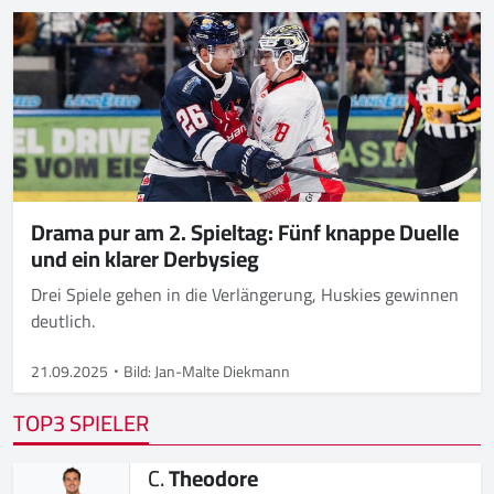
Drama pur am 2. Spieltag: Fünf knappe Duelle
und ein klarer Derbysieg
Drei Spiele gehen in die Verlängerung, Huskies gewinnen
deutlich.
21.09.2025
Bild: Jan-Malte Diekmann
TOP3 SPIELER
C.
Theodore