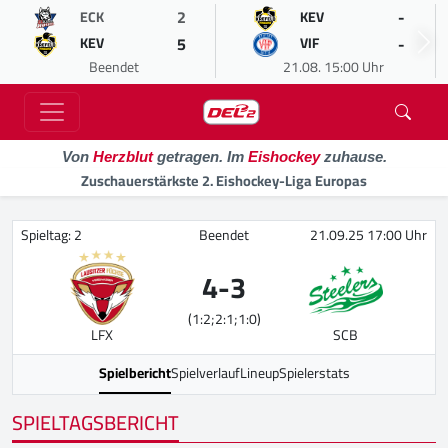
2
-
ECK
KEV
5
-
KEV
VIF
Beendet
21.08. 15:00 Uhr
Von
Herzblut
getragen. Im
Eishockey
zuhause.
Zuschauerstärkste 2. Eishockey-Liga Europas
Spieltag: 2
Beendet
21.09.25 17:00 Uhr
4
-
3
(1:2;2:1;1:0)
LFX
SCB
Spielbericht
Spielverlauf
Lineup
Spielerstats
SPIELTAGSBERICHT