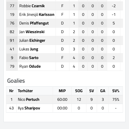
77
Robbie
Czarnik
F
1
0
0
0
-2
19
Erik Jinesjö
Karlsson
F
1
0
0
0
-1
76
Denis
Pfaffengut
D
1
0
0
0
5
82
Jan
Wieszinski
D
2
0
0
0
0
91
Julian
Eichinger
D
2
0
0
0
0
41
Lukas
Jung
D
3
0
0
0
0
9
Fabio
Sarto
F
4
0
0
0
2
79
Ryan
Odude
D
4
0
0
0
0
Goalies
Nr
Torhüter
MIP
SOG
SV
GA
SV%
1
Nico
Pertuch
60:00
12
9
3
75%
43
Ilya
Sharipov
00:00
0
0
0
-