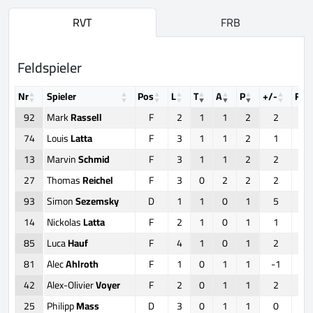
RVT
FRB
Feldspieler
Nr
Spieler
Pos
L
T
A
P
+/-
FO
92
Mark
Rassell
F
2
1
1
2
2
74
Louis
Latta
F
3
1
1
2
1
13
Marvin
Schmid
F
3
1
1
2
2
27
Thomas
Reichel
F
3
0
2
2
2
93
Simon
Sezemsky
D
1
1
0
1
5
14
Nickolas
Latta
F
2
1
0
1
1
1
85
Luca
Hauf
F
4
1
0
1
2
81
Alec
Ahlroth
F
1
0
1
1
-1
42
Alex-Olivier
Voyer
F
2
0
1
1
2
25
Philipp
Mass
D
3
0
1
1
0