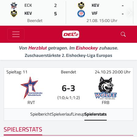
2
-
ECK
KEV
5
-
KEV
VIF
Beendet
21.08. 15:00 Uhr
Von
Herzblut
getragen. Im
Eishockey
zuhause.
Zuschauerstärkste 2. Eishockey-Liga Europas
Spieltag: 11
Beendet
24.10.25 20:00 Uhr
6
-
3
(1:0;4:1;1:2)
RVT
FRB
Spielbericht
Spielverlauf
Lineup
Spielerstats
SPIELERSTATS