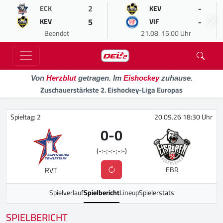
2
-
ECK
KEV
5
-
KEV
VIF
Beendet
21.08. 15:00 Uhr
Von
Herzblut
getragen. Im
Eishockey
zuhause.
Zuschauerstärkste 2. Eishockey-Liga Europas
Spieltag: 2
20.09.26 18:30 Uhr
0
-
0
(-:-;-:-;-:-)
EBR
RVT
Spielverlauf
Spielbericht
Lineup
Spielerstats
SPIELBERICHT